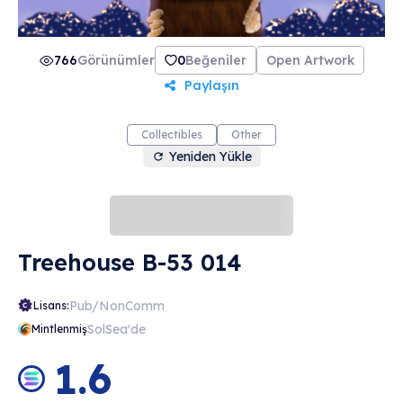
766
Görünümler
0
Beğeniler
Open Artwork
Paylaşın
Collectibles
Other
Yeniden Yükle
Treehouse B-53 014
Pub/NonComm
Lisans:
SolSea'de
Mintlenmiş
1.6