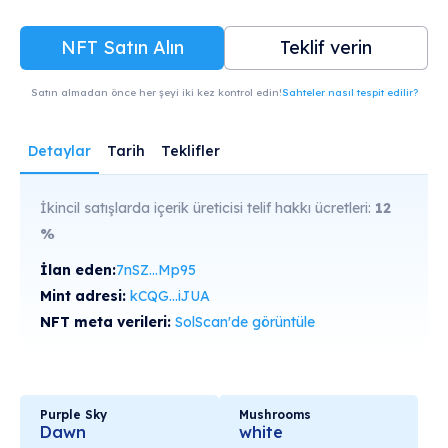
NFT Satın Alın
Teklif verin
Satın almadan önce her şeyi iki kez kontrol edin!
Sahteler nasıl tespit edilir?
Detaylar
Tarih
Teklifler
İkincil satışlarda içerik üreticisi telif hakkı ücretleri:
12
%
İlan eden:
7nSZ...Mp95
Mint adresi:
kCQG...iJUA
NFT meta verileri:
SolScan'de görüntüle
Purple Sky
Mushrooms
Dawn
white