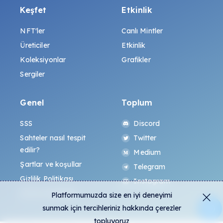
Keşfet
Etkinlik
NFT'ler
Canlı Mintler
Üreticiler
Etkinlik
Koleksiyonlar
Grafikler
Sergiler
Genel
Toplum
SSS
Discord
Sahteler nasıl tespit
Twitter
edilir?
Medium
Şartlar ve koşullar
Telegram
Gizlilik Politikası
Instagram
All-Art Protokolü
Platformumuzda size en iyi deneyimi
sunmak için tercihleriniz hakkında çerezler
topluyoruz