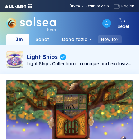
Türkçe
Oturum açın
Bağlan
Sepet
beta
Tüm
Sanat
Daha fazla
How to?
Light Ships
Light Ships Collection is a unique and exclusive
digital Illustration that is hand-drawn. Playing
with light shapes and geometric forms 111 light
ships were born. This Collection consists of 10
illustrations, each illustration is going to have
11, where the first 10 tokens are the still image
and the number 11 is the rare token of an
animation of the ship.