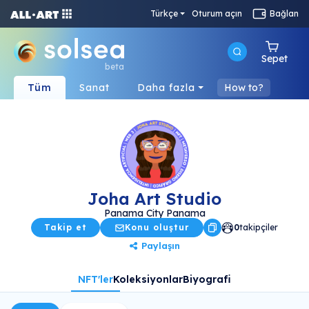
Türkçe
Oturum açın
Bağlan
Sepet
beta
Tüm
Sanat
Daha fazla
How to?
Joha Art Studio
Panama City Panama
Takip et
Konu oluştur
0
takipçiler
Paylaşın
NFT'ler
Koleksiyonlar
Biyografi