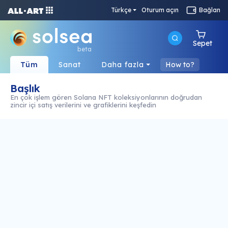
Türkçe
Oturum açın
Bağlan
Sepet
beta
Tüm
Sanat
Daha fazla
How to?
Başlık
En çok işlem gören Solana NFT koleksiyonlarının doğrudan
zincir içi satış verilerini ve grafiklerini keşfedin