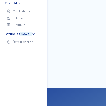
Etkinlik
Canlı Mintler
Etkinlik
Grafikler
Stake et
$AART
Ücreti azaltın