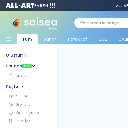
EVREN
ALL.A
beta
Tüm
Sanat
Fotoğraf
CGI
Oyu
Oluştur
Launch
Yeni
Apply
Keşfet
NFT'ler
Üreticiler
Koleksiyonlar
Sergiler