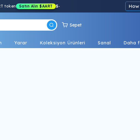
How 
RT token
Satın Alın
$AART
$
-
Sepet
n
Yarar
Koleksiyon Ürünleri
Sanal
Daha f