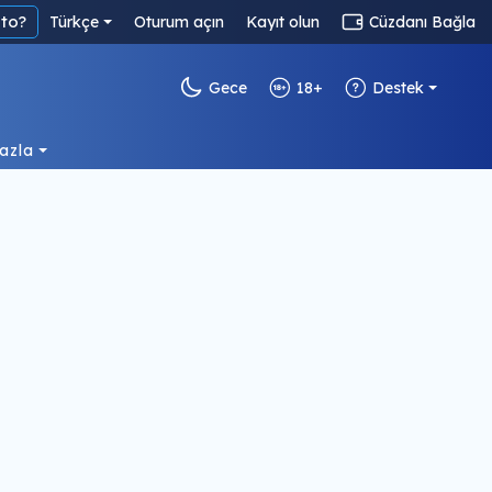
to?
Türkçe
Oturum açın
Kayıt olun
Cüzdanı Bağla
Gece
18+
Destek
azla