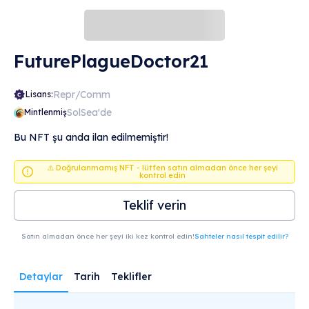
FuturePlagueDoctor21
Repr/Comm
Lisans:
SolSea'de
Mintlenmiş
Bu NFT şu anda ilan edilmemiştir!
⚠️ Doğrulanmamış NFT - lütfen satın almadan önce her şeyi
kontrol edin
Teklif verin
Satın almadan önce her şeyi iki kez kontrol edin!
Sahteler nasıl tespit edilir?
Detaylar
Tarih
Teklifler