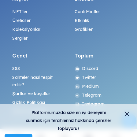
NFT'ler
Canlı Mintler
Üreticiler
Etkinlik
Koleksiyonlar
Grafikler
Sergiler
Genel
Toplum
SSS
Discord
Sahteler nasıl tespit
Twitter
edilir?
Medium
Şartlar ve koşullar
Telegram
Gizlilik Politikası
Instagram
All-Art Protokolü
Platformumuzda size en iyi deneyimi
sunmak için tercihleriniz hakkında çerezler
topluyoruz