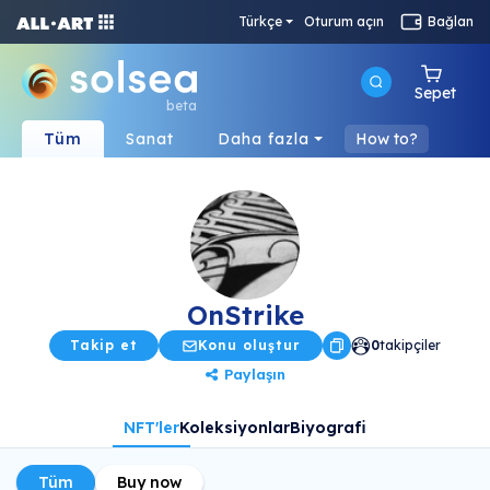
Türkçe
Oturum açın
Bağlan
Sepet
beta
Tüm
Sanat
Daha fazla
How to?
OnStrike
Takip et
Konu oluştur
0
takipçiler
Paylaşın
NFT'ler
Koleksiyonlar
Biyografi
Tüm
Buy now