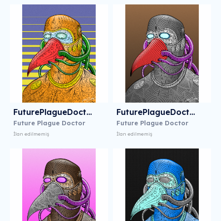
FuturePlagueDoctor 7
FuturePlagueDoctor 8
Future Plague Doctor
Future Plague Doctor
İlan edilmemiş
İlan edilmemiş