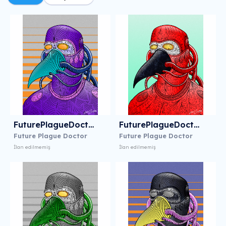
FuturePlagueDoctor 1
FuturePlagueDoctor 2
Future Plague Doctor
Future Plague Doctor
İlan edilmemiş
İlan edilmemiş