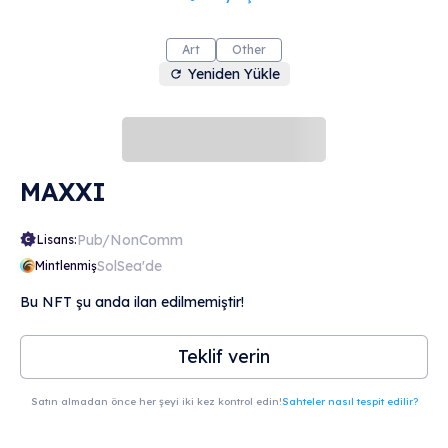
Art
Other
Yeniden Yükle
MAXXI
Pub/NonComm
Lisans:
SolSea'de
Mintlenmiş
Bu NFT şu anda ilan edilmemiştir!
Teklif verin
Satın almadan önce her şeyi iki kez kontrol edin!
Sahteler nasıl tespit edilir?