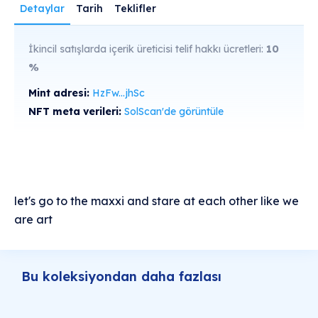
Detaylar
Tarih
Teklifler
İkincil satışlarda içerik üreticisi telif hakkı ücretleri:
10
%
Mint adresi:
HzFw...jhSc
NFT meta verileri:
SolScan'de görüntüle
let's go to the maxxi and stare at each other like we
are art
Bu koleksiyondan daha fazlası