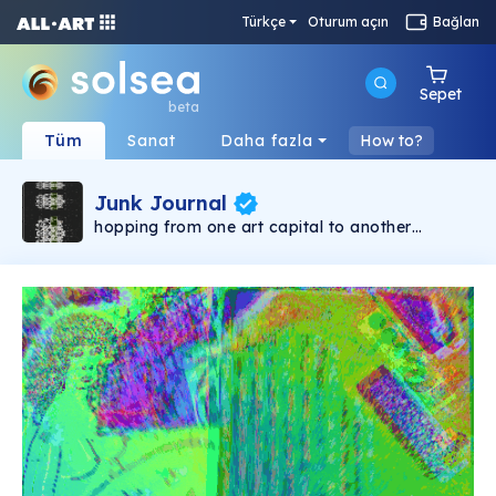
Türkçe
Oturum açın
Bağlan
Sepet
beta
Tüm
Sanat
Daha fazla
How to?
Junk Journal
hopping from one art capital to another
collecting pieces of the cities in form of scraps
and bills then turning it into art , welcome to the
junk journal !