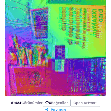
484
Görünümler
0
Beğeniler
Open Artwork
Paylaşın