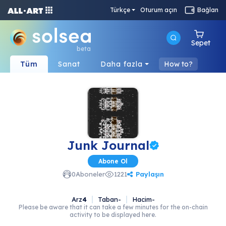
Türkçe
Oturum açın
Bağlan
Sepet
beta
Tüm
Sanat
Daha fazla
How to?
Junk Journal
Abone Ol
Paylaşın
0
Aboneler
1221
Arz
4
Taban
-
Hacim
-
Please be aware that it can take a few minutes for the on-chain
activity to be displayed here.