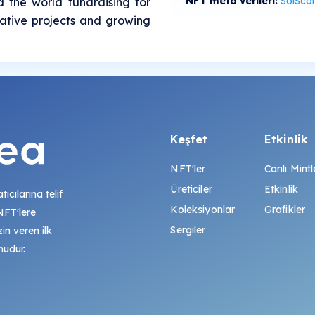
NFT meta verileri:
SolScan'de gö
 the world fundraising for
ative projects and growing
Keşfet
Etkinlik
NFT'ler
Canlı Mintl
Üreticiler
Etkinlik
tıcılarına telif
Koleksiyonlar
Grafikler
 NFT'lere
Sergiler
zin veren ilk
mudur.