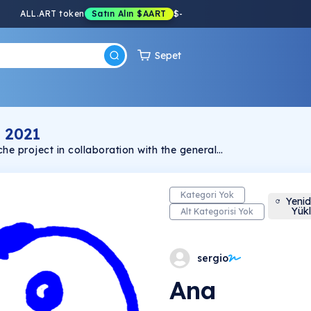
ALL.ART token
Satın Alın
$AART
$
-
Sepet
 2021
che project in collaboration with the general
ing a tough year for the world it aimed to
bring simply a smile to people’s faces. © 2020
Kategori Yok
Yeni
Yük
Alt Kategorisi Yok
sergio
Ana