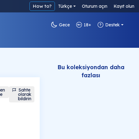
How to?
Türkçe
Oturum açın
Kayıt olun
Gece
18+
Destek
Bu koleksiyondan daha
fazlası
den
Sahte
le
olarak
bildirin