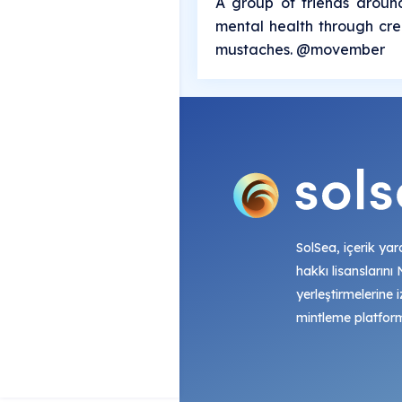
A group of friends around
mental health through cre
mustaches. @movember
SolSea, içerik yara
hakkı lisanslarını
yerleştirmelerine i
mintleme platfor