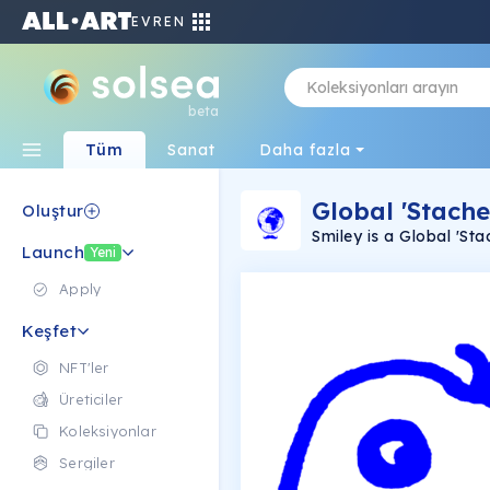
EVREN
beta
Tüm
Sanat
Daha fazla
Global 'Stache
Oluştur
Smiley is a Global 'Sta
Launch
public. Undertaken dur
Yeni
Apply
Keşfet
NFT'ler
Üreticiler
Koleksiyonlar
Sergiler