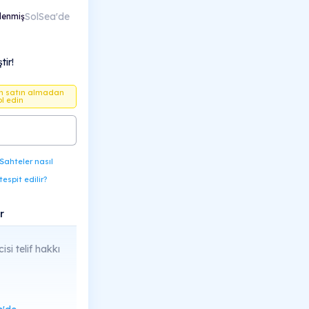
SolSea'de
lenmiş
ir!
en satın almadan
ol edin
Sahteler nasıl
tespit edilir?
r
cisi telif hakkı