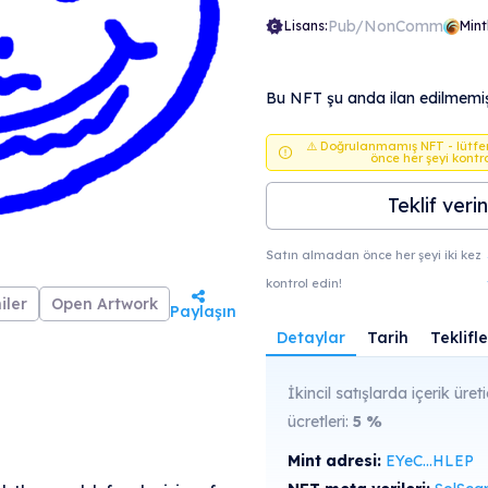
Pub/NonComm
Lisans:
Mint
Bu NFT şu anda ilan edilmemişt
⚠️ Doğrulanmamış NFT - lütf
önce her şeyi kontr
Teklif verin
Satın almadan önce her şeyi iki kez
kontrol edin!
iler
Open Artwork
Paylaşın
Detaylar
Tarih
Teklifle
İkincil satışlarda içerik üreti
ücretleri:
5
%
Mint adresi:
EYeC...HLEP