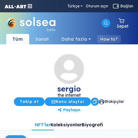
Türkçe
Oturum açın
Bağlan
Sepet
beta
Tüm
Sanat
Daha fazla
How to?
sergio
the internet
Takip et
Konu oluştur
0
takipçiler
Paylaşın
NFT'ler
Koleksiyonlar
Biyografi