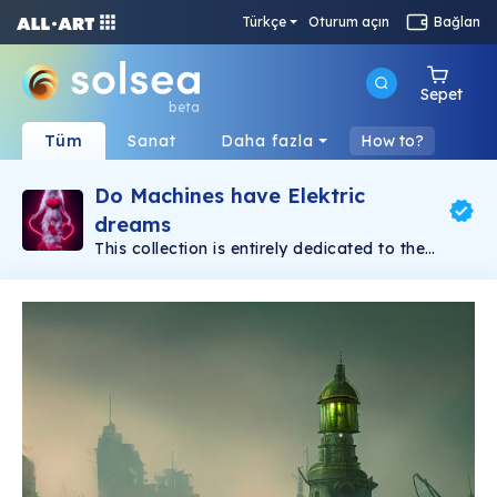
Türkçe
Oturum açın
Bağlan
Sepet
beta
Tüm
Sanat
Daha fazla
How to?
Do Machines have Elektric
dreams
This collection is entirely dedicated to the
exponentially growing creative process of AI.
Less and less the images produced need some
human treatment. Over time we will see the
evolution of the use of human prompts that
allow us to achieve perfection.