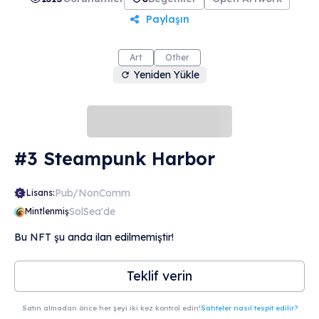
Paylaşın
Art
Other
Yeniden Yükle
#3 Steampunk Harbor
Pub/NonComm
Lisans:
SolSea'de
Mintlenmiş
Bu NFT şu anda ilan edilmemiştir!
Teklif verin
Satın almadan önce her şeyi iki kez kontrol edin!
Sahteler nasıl tespit edilir?