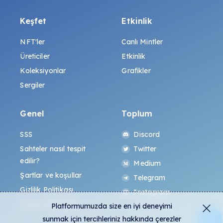
Keşfet
Etkinlik
NFT'ler
Canlı Mintler
Üreticiler
Etkinlik
Koleksiyonlar
Grafikler
Sergiler
Genel
Toplum
SSS
Discord
Sahteler nasıl tespit
Twitter
edilir?
Medium
Şartlar ve koşullar
Telegram
Gizlilik Politikası
Instagram
All-Art Protokolü
Platformumuzda size en iyi deneyimi
sunmak için tercihleriniz hakkında çerezler