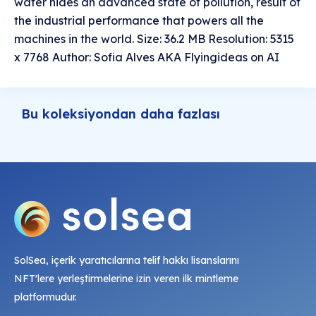
water hides an advanced state of pollution, result of
the industrial performance that powers all the
machines in the world. Size: 36.2 MB Resolution: 5315
x 7768 Author: Sofia Alves AKA Flyingideas on AI
Bu koleksiyondan daha fazlası
SolSea, içerik yaratıcılarına telif hakkı lisanslarını
NFT'lere yerleştirmelerine izin veren ilk mintleme
platformudur.