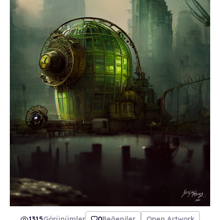
1315
Görünümler
0
Beğeniler
Open Artwork