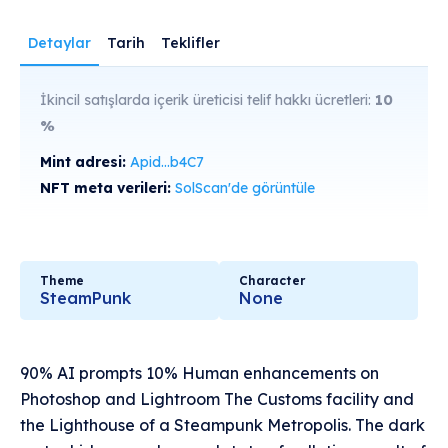
Detaylar
Tarih
Teklifler
İkincil satışlarda içerik üreticisi telif hakkı ücretleri:
10
%
Mint adresi:
Apid...b4C7
NFT meta verileri:
SolScan'de görüntüle
Theme
Character
SteamPunk
None
90% AI prompts 10% Human enhancements on
Photoshop and Lightroom The Customs facility and
the Lighthouse of a Steampunk Metropolis. The dark