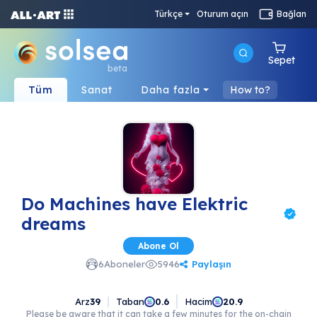
Türkçe
Oturum açın
Bağlan
Sepet
beta
Tüm
Sanat
Daha fazla
How to?
Do Machines have Elektric
dreams
Abone Ol
Paylaşın
6
Aboneler
5946
Arz
39
Taban
Hacim
0.6
20.9
Please be aware that it can take a few minutes for the on-chain