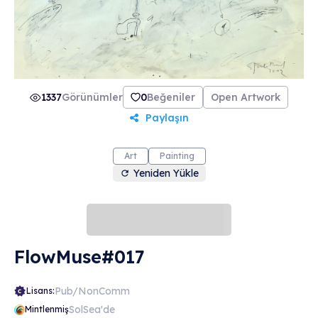
1337
Görünümler
0
Beğeniler
Open Artwork
Paylaşın
Art
Painting
Yeniden Yükle
FlowMuse#017
Pub/NonComm
Lisans:
SolSea'de
Mintlenmiş