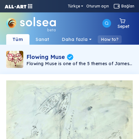
Türkçe
Oturum açın
Bağlan
Sepet
beta
Tüm
Sanat
Daha fazla
How to?
Flowing Muse
Flowing Muse is one of the 5 themes of James
Arax’s paintings in Jamesarax.art (The website
will open at the beginning of September 2022).
The Flowing Muse collection will total a
maximum of 500 NFTs. The others collections
are Flowing paintings, Flowing Cloud, Flowing
Forest, Flowing Magic. Each nft is associated
with a physical work from the jamesarax.art
site. Flowing Muse brings together works that
evoke the world of women through the body
with « Body lines series», through fashion
accessories with the "Gold corset" and "Laced
Corset" series. In the series "Paris bruit de
bottes", James paints the "Parisiennes" to
evoke the sound of the heels of women's shoes
on the asphalt of the Paris metro.