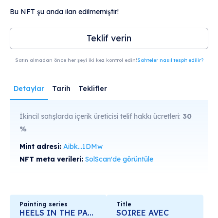
Bu NFT şu anda ilan edilmemiştir!
Teklif verin
Satın almadan önce her şeyi iki kez kontrol edin!
Sahteler nasıl tespit edilir?
Detaylar
Tarih
Teklifler
İkincil satışlarda içerik üreticisi telif hakkı ücretleri:
30
%
Mint adresi:
Aibk...1DMw
NFT meta verileri:
SolScan'de görüntüle
Painting series
Title
HEELS IN THE PARISIAN METRO
SOIREE AVEC