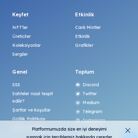
Keşfet
Etkinlik
NFT'ler
Canlı Mintler
Üreticiler
Etkinlik
Koleksiyonlar
Grafikler
Sergiler
Genel
Toplum
SSS
Discord
Sahteler nasıl tespit
Twitter
edilir?
Medium
Şartlar ve koşullar
Telegram
Gizlilik Politikası
Instagram
All-Art Protokolü
Platformumuzda size en iyi deneyimi
sunmak için tercihleriniz hakkında çerezler