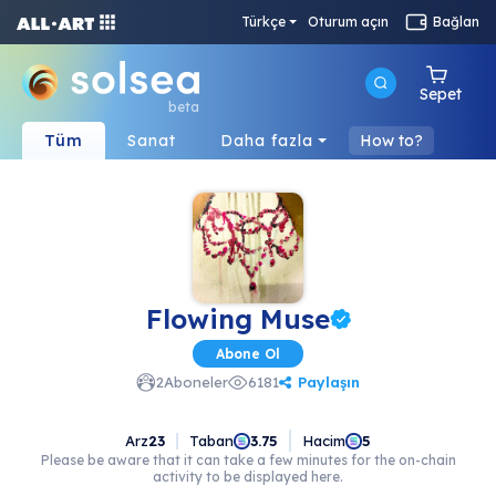
Türkçe
Oturum açın
Bağlan
Sepet
beta
Tüm
Sanat
Daha fazla
How to?
Flowing Muse
Abone Ol
Paylaşın
2
Aboneler
6181
Arz
23
Taban
Hacim
3.75
5
Please be aware that it can take a few minutes for the on-chain
activity to be displayed here.