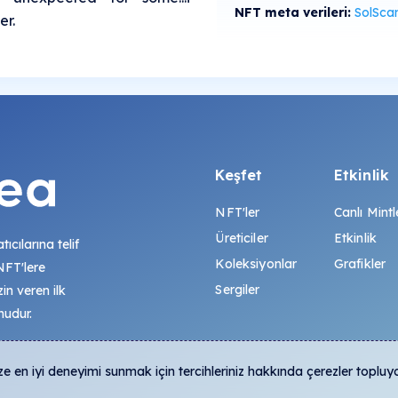
NFT meta verileri:
SolScan'de gö
er.
Keşfet
Etkinlik
NFT'ler
Canlı Mintl
Üreticiler
Etkinlik
tıcılarına telif
Koleksiyonlar
Grafikler
 NFT'lere
Sergiler
zin veren ilk
mudur.
 en iyi deneyimi sunmak için tercihleriniz hakkında çerezler topluy