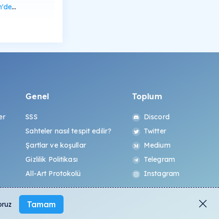
rüntüle
Genel
Toplum
er
SSS
Discord
Sahteler nasıl tespit edilir?
Twitter
Şartlar ve koşullar
Medium
Gizlilik Politikası
Telegram
All-Art Protokolü
Instagram
Tamam
oruz