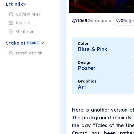
Etkinlik
Canlı Mintler
1065
Görünümler
0
Beğe
Etkinlik
Grafikler
Stake et
$AART
Color
Blue & Pink
Ücreti azaltın
Design
Poster
Graphics
Art
Here is another version o
The background reminds m
the day "Tales of the Un
Crypto has been rather