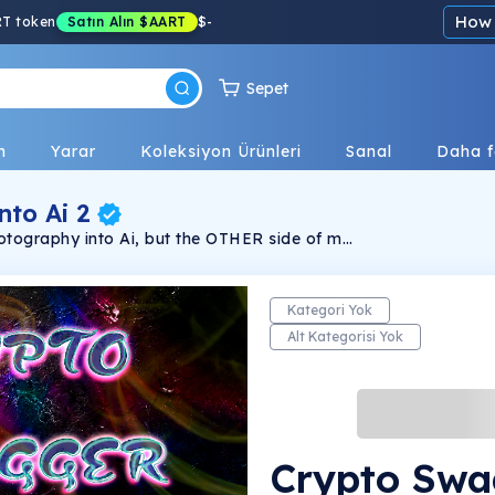
How 
RT token
Satın Alın
$AART
$
-
Sepet
n
Yarar
Koleksiyon Ürünleri
Sanal
Daha f
nto Ai 2
otography into Ai, but the OTHER side of me.
y….but with a twist.
Kategori Yok
Alt Kategorisi Yok
Crypto Swa