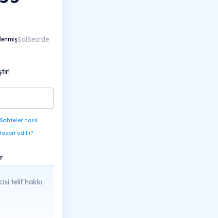
SolSea'de
lenmiş
ir!
Sahteler nasıl
tespit edilir?
r
cisi telif hakkı