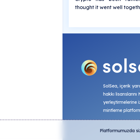
thought it went well togeth
SolSea, içerik yara
hakkı lisanslarını
yerleştirmelerine i
mintleme platfor
Platformumuzda size