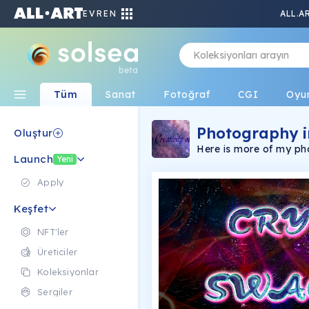
EVREN
ALL.A
beta
Tüm
Sanat
Fotoğraf
CGI
Oyu
Photography i
Oluştur
Here is more of my ph
Launch
Things you see everyda
Yeni
Apply
Keşfet
NFT'ler
Üreticiler
Koleksiyonlar
Sergiler