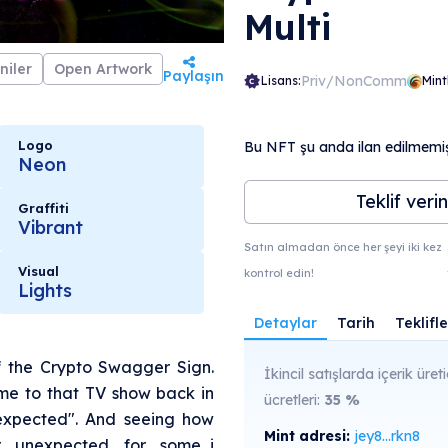
Multi
niler
Open Artwork
Paylaşın
Priv/NonComm
Lisans:
Mint
Logo
Bu NFT şu anda ilan edilmemişt
Neon
Teklif verin
Graffiti
Vibrant
Satın almadan önce her şeyi iki kez
Visual
kontrol edin!
Lights
Detaylar
Tarih
Teklifle
f the Crypto Swagger Sign.
İkincil satışlarda içerik üreti
e to that TV show back in
ücretleri:
35
%
expected". And seeing how
Mint adresi:
jey8...rkn8
 unexpected for some...i