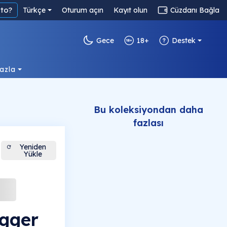
to?
Türkçe
Oturum açın
Kayıt olun
Cüzdanı Bağla
Gece
18+
Destek
azla
Bu koleksiyondan daha
fazlası
Yeniden
Yükle
gger