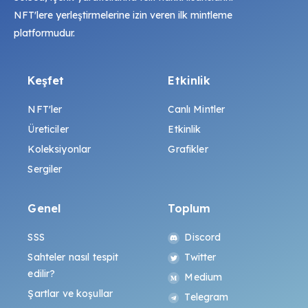
NFT'lere yerleştirmelerine izin veren ilk mintleme
platformudur.
Keşfet
Etkinlik
NFT'ler
Canlı Mintler
Üreticiler
Etkinlik
Koleksiyonlar
Grafikler
Sergiler
Genel
Toplum
SSS
Discord
Sahteler nasıl tespit
Twitter
edilir?
Medium
Şartlar ve koşullar
Telegram