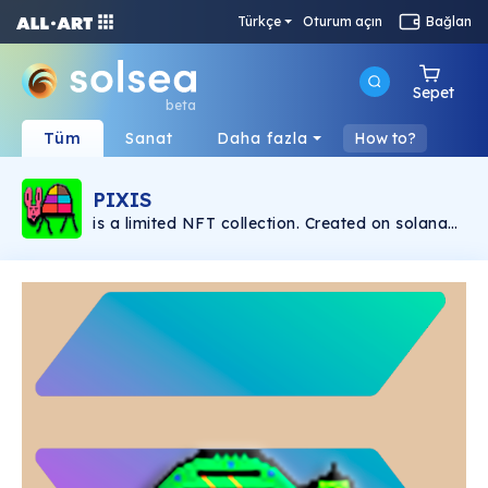
Türkçe
Oturum açın
Bağlan
Sepet
beta
Tüm
Sanat
Daha fazla
How to?
PIXIS
is a limited NFT collection. Created on solana
blockchain. Paintings & music by: Manuel
Ballester.