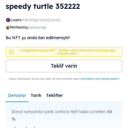
speedy turtle 352222
PersPub/NonComm
Lisans:
SolSea'de
Mintlenmiş
Bu NFT şu anda ilan edilmemiştir!
⚠️ Doğrulanmamış NFT - lütfen satın almadan önce her şeyi
kontrol edin
Teklif verin
Satın almadan önce her şeyi iki kez kontrol edin!
Sahteler nasıl tespit edilir?
Detaylar
Tarih
Teklifler
İkincil satışlarda içerik üreticisi telif hakkı ücretleri:
50
%