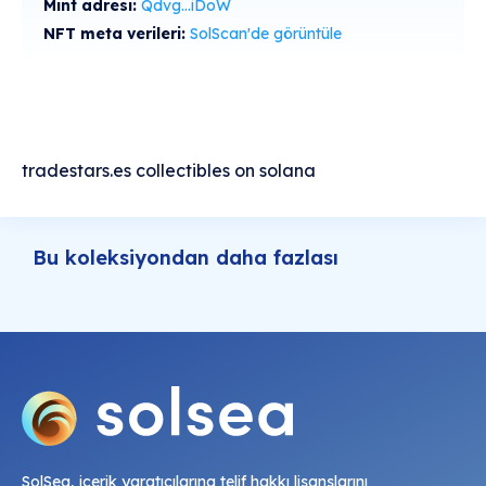
Mint adresi:
Qdvg...iDoW
NFT meta verileri:
SolScan'de görüntüle
tradestars.es collectibles on solana
Bu koleksiyondan daha fazlası
SolSea, içerik yaratıcılarına telif hakkı lisanslarını