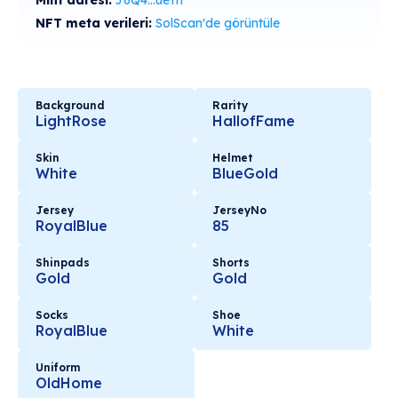
Mint adresi:
J6Q4...ueTn
NFT meta verileri:
SolScan'de görüntüle
Background
Rarity
LightRose
HallofFame
Skin
Helmet
White
BlueGold
Jersey
JerseyNo
RoyalBlue
85
Shinpads
Shorts
Gold
Gold
Socks
Shoe
RoyalBlue
White
Uniform
OldHome