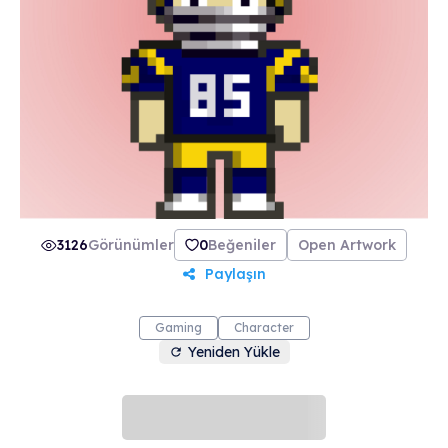
3126
Görünümler
0
Beğeniler
Open Artwork
Paylaşın
Gaming
Character
Yeniden Yükle