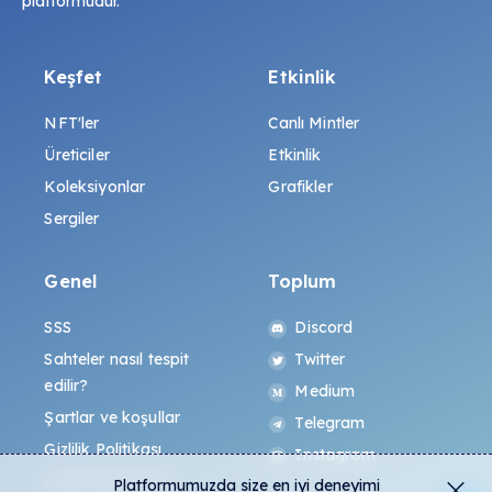
platformudur.
Keşfet
Etkinlik
NFT'ler
Canlı Mintler
Üreticiler
Etkinlik
Koleksiyonlar
Grafikler
Sergiler
Genel
Toplum
SSS
Discord
Sahteler nasıl tespit
Twitter
edilir?
Medium
Şartlar ve koşullar
Telegram
Gizlilik Politikası
Instagram
All-Art Protokolü
Platformumuzda size en iyi deneyimi