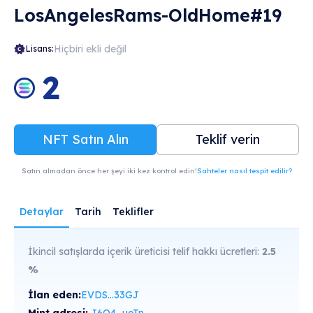
LosAngelesRams-OldHome#19
Hiçbiri ekli değil
Lisans:
2
NFT Satın Alın
Teklif verin
Satın almadan önce her şeyi iki kez kontrol edin!
Sahteler nasıl tespit edilir?
Detaylar
Tarih
Teklifler
İkincil satışlarda içerik üreticisi telif hakkı ücretleri:
2.5
%
İlan eden:
EVDS...33GJ