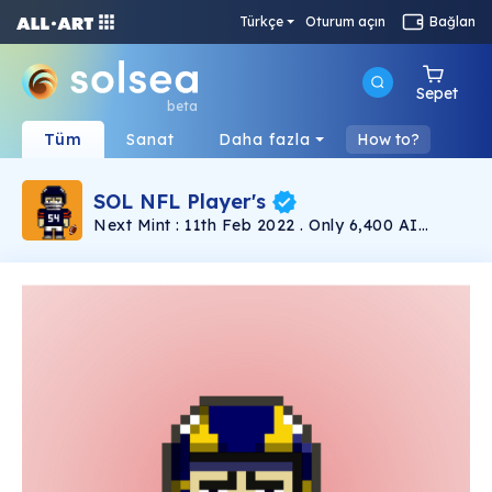
Türkçe
Oturum açın
Bağlan
Sepet
beta
Tüm
Sanat
Daha fazla
How to?
SOL NFL Player's
Next Mint : 11th Feb 2022 . Only 6,400 AI
generated Pixel Art theme NFT's Fantasized on
32 American NFL teams that consist of 32
Teams with having only 100 SOL NFL player
playing at home and away each.