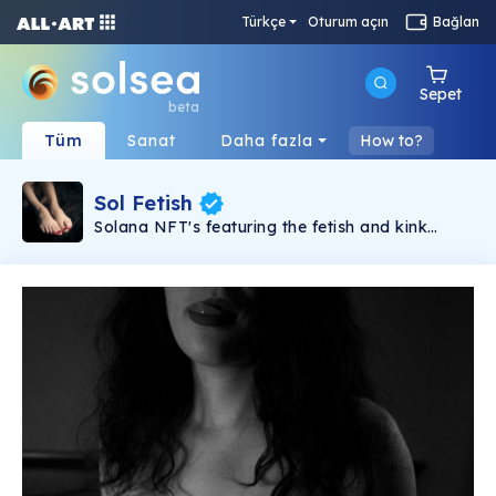
Türkçe
Oturum açın
Bağlan
Sepet
beta
Tüm
Sanat
Daha fazla
How to?
Sol Fetish
Solana NFT's featuring the fetish and kink
lifestyle, celebrating freedom of sexual
expression.