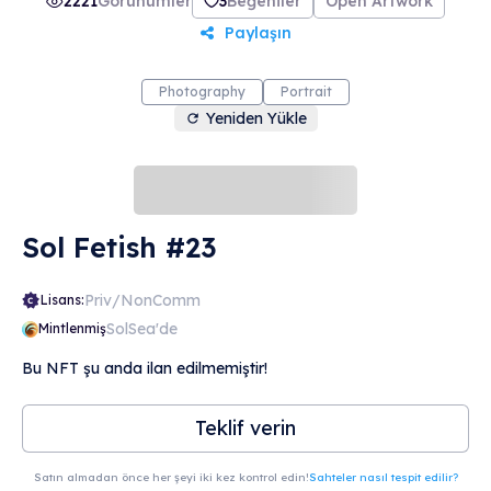
2221
Görünümler
3
Beğeniler
Open Artwork
Paylaşın
Photography
Portrait
Yeniden Yükle
Sol Fetish #23
Priv/NonComm
Lisans:
SolSea'de
Mintlenmiş
Bu NFT şu anda ilan edilmemiştir!
Teklif verin
Satın almadan önce her şeyi iki kez kontrol edin!
Sahteler nasıl tespit edilir?