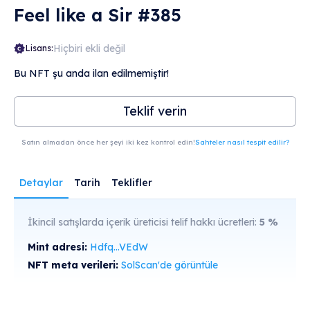
Feel like a Sir #385
Hiçbiri ekli değil
Lisans:
Bu NFT şu anda ilan edilmemiştir!
Teklif verin
Satın almadan önce her şeyi iki kez kontrol edin!
Sahteler nasıl tespit edilir?
Detaylar
Tarih
Teklifler
İkincil satışlarda içerik üreticisi telif hakkı ücretleri:
5
%
Mint adresi:
Hdfq...VEdW
NFT meta verileri:
SolScan'de görüntüle