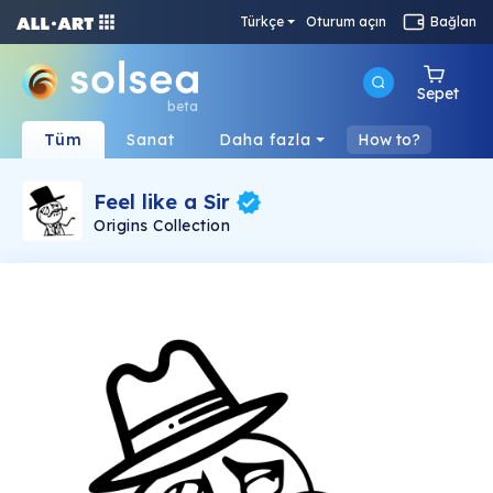
Türkçe
Oturum açın
Bağlan
Sepet
beta
Tüm
Sanat
Daha fazla
How to?
Feel like a Sir
Origins Collection