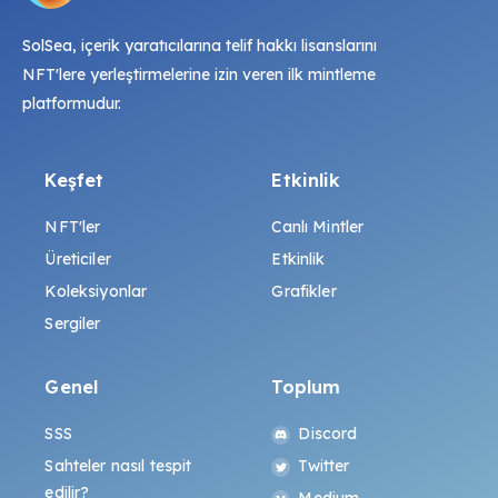
SolSea, içerik yaratıcılarına telif hakkı lisanslarını
NFT'lere yerleştirmelerine izin veren ilk mintleme
platformudur.
Keşfet
Etkinlik
NFT'ler
Canlı Mintler
Üreticiler
Etkinlik
Koleksiyonlar
Grafikler
Sergiler
Genel
Toplum
SSS
Discord
Sahteler nasıl tespit
Twitter
edilir?