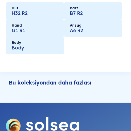
Hut
Bart
H32 R2
B7 R2
Hand
Anzug
G1 R1
A6 R2
Body
Body
Bu koleksiyondan daha fazlası