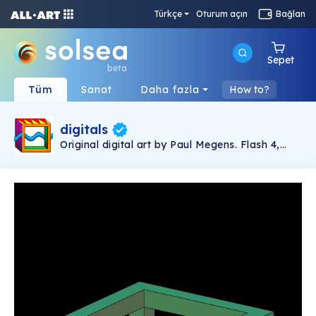
Türkçe
Oturum açın
Bağlan
Sepet
beta
Tüm
Sanat
Daha fazla
How to?
digitals
Original digital art by Paul Megens. Flash 4,
Photoshop and Illustrator.