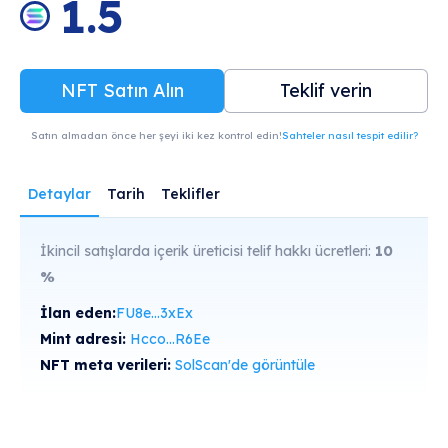
1.5
NFT Satın Alın
Teklif verin
Satın almadan önce her şeyi iki kez kontrol edin!
Sahteler nasıl tespit edilir?
Detaylar
Tarih
Teklifler
İkincil satışlarda içerik üreticisi telif hakkı ücretleri:
10
%
İlan eden:
FU8e...3xEx
Mint adresi:
Hcco...R6Ee
NFT meta verileri:
SolScan'de görüntüle