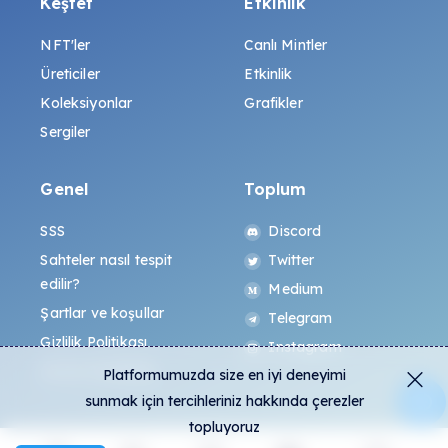
Keşfet
Etkinlik
NFT'ler
Canlı Mintler
Üreticiler
Etkinlik
Koleksiyonlar
Grafikler
Sergiler
Genel
Toplum
SSS
Discord
Sahteler nasıl tespit
Twitter
edilir?
Medium
Şartlar ve koşullar
Telegram
Gizlilik Politikası
Instagram
All-Art Protokolü
Platformumuzda size en iyi deneyimi
sunmak için tercihleriniz hakkında çerezler
topluyoruz