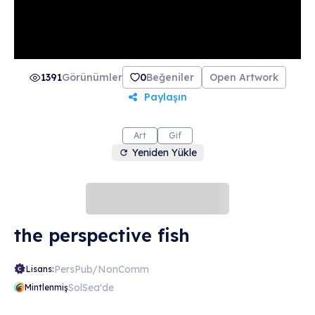
1391
Görünümler
0
Beğeniler
Open Artwork
Paylaşın
Art
Gif
Yeniden Yükle
the perspective fish
PersPub/NonComm
Lisans:
SolSea'de
Mintlenmiş