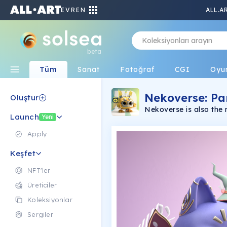
EVREN
ALL.A
beta
Tüm
Sanat
Fotoğraf
CGI
Oyu
Nekoverse: Pa
Oluştur
Nekoverse is also the
Launch
which players can choo
Yeni
interacting with other 
explore the world, far
Apply
Keşfet
NFT'ler
Üreticiler
Koleksiyonlar
Sergiler