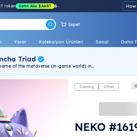
How 
RT token
Satın Alın
$AART
$
-
Sepet
n
Yarar
Koleksiyon Ürünleri
Sanal
Daha f
ncha Triad
 name of the metaverse (in-game world) in
se their own paths in discovering,
players, battle PvE and PvP, or just leisurely
ming resources and crafting items.
Gaming
Other
NEKO #161