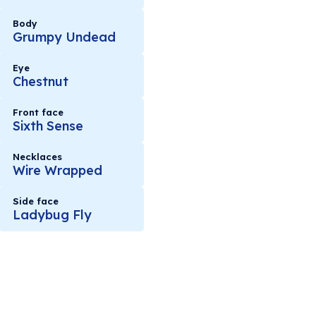
Body
Grumpy Undead
Eye
Chestnut
Front face
Sixth Sense
Necklaces
Wire Wrapped
Side face
Ladybug Fly