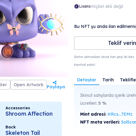
Hiçbiri ekli değil
Lisans:
Bu NFT şu anda ilan edilmemişt
Teklif verin
Satın almadan önce her şeyi iki kez
kontrol edin!
Detaylar
Tarih
Teklifle
iler
Open Artwork
Paylaşın
İkincil satışlarda içerik üreti
ücretleri:
5
%
Accessories
Shroom Affection
Mint adresi:
HRcs...7EMz
NFT meta verileri:
SolScan'de gö
Back
Skeleton Tail