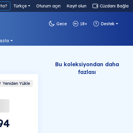
to?
Türkçe
Oturum açın
Kayıt olun
Cüzdanı Bağla
Gece
18+
Destek
azla
Bu koleksiyondan daha
fazlası
Yeniden Yükle
94