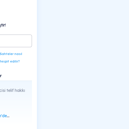
ir!
Sahteler nasıl
tespit edilir?
r
cisi telif hakkı
rüntüle