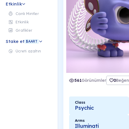
Etkinlik
Canlı Mintler
Etkinlik
Grafikler
Stake et
$AART
Ücreti azaltın
561
Görünümler
0
Beğen
Class
Psychic
Arms
Illuminati