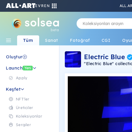
EVREN
ALL.A
beta
Tüm
Sanat
Fotoğraf
CGI
Oyu
Electric Blue
Oluştur
"Electric Blue" collecti
Launch
nature, form, codes and
Yeni
be embedded in a new 
from today, as "Gener
Apply
Keşfet
NFT'ler
Üreticiler
Koleksiyonlar
Sergiler