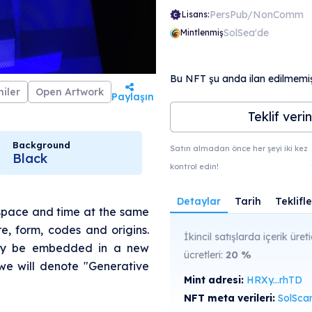
PersPub/NonComm
Lisans:
SolSea'de
Mintlenmiş
Bu NFT şu anda ilan edilmemişt
iler
Open Artwork
Paylaşın
Teklif verin
Background
Satın almadan önce her şeyi iki kez
Black
kontrol edin!
Detaylar
Tarih
Teklifle
, space and time at the same
ure, form, codes and origins.
İkincil satışlarda içerik üreti
ully be embedded in a new
ücretleri:
20
%
we will denote "Generative
Mint adresi:
HRXy...rhTD
NFT meta verileri:
SolScan'de gö