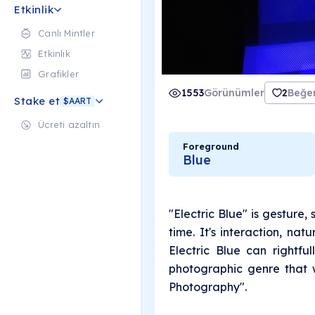
Etkinlik
Canlı Mintler
Etkinlik
Grafikler
1553
Görünümler
2
Beğen
Stake et
$AART
Ücreti azaltın
Foreground
Blue
"Electric Blue" is gesture
time. It's interaction, nat
Electric Blue can rightf
photographic genre that 
Photography".