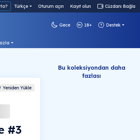
to?
Türkçe
Oturum açın
Kayıt olun
Cüzdanı Bağla
Gece
18+
Destek
azla
Bu koleksiyondan daha
fazlası
Yeniden Yükle
ue #3