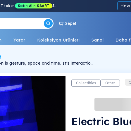
How 
RT token
Satın Alın
$AART
$
-
Sepet
n
Yarar
Koleksiyon Ürünleri
Sanal
Daha f
on is gesture, space and time. It's interaction,
 origins. Electric Blue's images can rightfully
photographic genre that we will denote,
ative Photography".
Collectibles
Other
Electric Bl