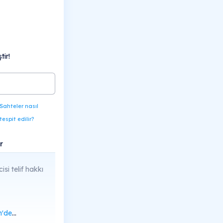
ir!
Sahteler nasıl
tespit edilir?
r
cisi telif hakkı
rüntüle