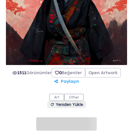
1511
Görünümler
0
Beğeniler
Open Artwork
Paylaşın
Art
Other
Yeniden Yükle