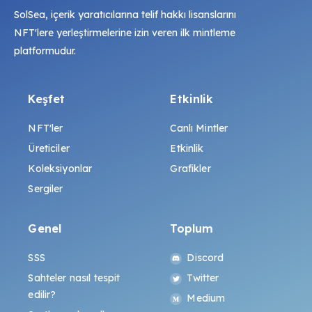
SolSea, içerik yaratıcılarına telif hakkı lisanslarını
NFT'lere yerleştirmelerine izin veren ilk mintleme
platformudur.
Keşfet
Etkinlik
NFT'ler
Canlı Mintler
Üreticiler
Etkinlik
Koleksiyonlar
Grafikler
Sergiler
Genel
Toplum
SSS
Discord
Sahteler nasıl tespit
Twitter
edilir?
Medium