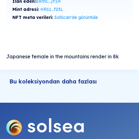
İlan eden:
6XmC...jY1H
Mint adresi:
HR11...f23L
NFT meta verileri:
SolScan'de görüntüle
Japanese female in the mountains render in 8k
Bu koleksiyondan daha fazlası