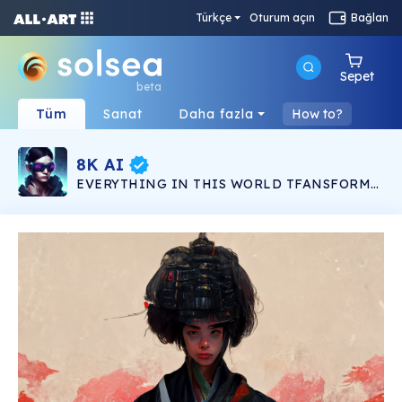
Türkçe
Oturum açın
Bağlan
Sepet
beta
Tüm
Sanat
Daha fazla
How to?
8K AI
EVERYTHING IN THIS WORLD TFANSFORM
INTO ART. A collection of full hyper detailed
IN 8K generated by an AI creating realistic
masterpieces. makes realistic edits to existing
images from a natural texts prompt. over 1000
will be minted follow my twitter for updates and
giveaways .