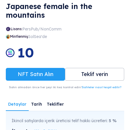
Japanese female in the
mountains
PersPub/NonComm
Lisans:
SolSea'de
Mintlenmiş
10
NFT Satın Alın
Teklif verin
Satın almadan önce her şeyi iki kez kontrol edin!
Sahteler nasıl tespit edilir?
Detaylar
Tarih
Teklifler
İkincil satışlarda içerik üreticisi telif hakkı ücretleri:
5
%