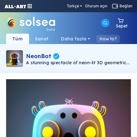
Türkçe
Oturum açın
Bağlan
Sepet
beta
Tüm
Sanat
Daha fazla
How to?
NeonBot
A stunning spectacle of neon-lit 3D geometric
brilliance. Our vibrant series of limited-edition
bots, capped at 50 till the end of this year, are
each painstakingly crafted with over 100 hours
of dedicated artistry. This collection offers a
playful ensemble of uniquely expressive bots,
each resonating with an infectious aura of joy
and inspiration. Immerse yourself in the
captivating world of NeonBot, where digital art
meets limitless imagination. Own an exclusive
piece of this sparkling wonder today and let the
fun, neon glow brighten your NFT portfolio.