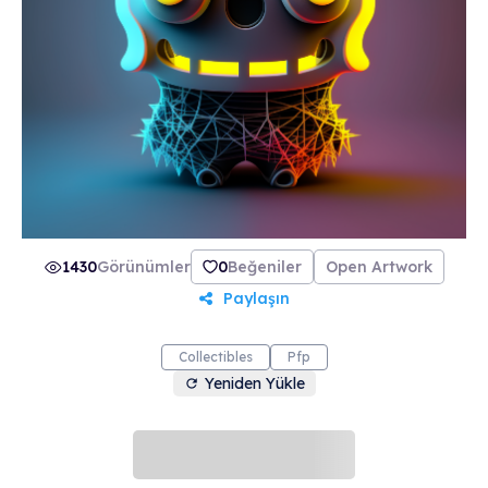
1430
Görünümler
0
Beğeniler
Open Artwork
Paylaşın
Collectibles
Pfp
Yeniden Yükle