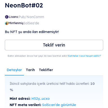
NeonBot#02
Pub/NonComm
Lisans:
SolSea'de
Mintlenmiş
Bu NFT şu anda ilan edilmemiştir!
Teklif verin
Satın almadan önce her şeyi iki kez kontrol edin!
Sahteler nasıl tespit edilir?
Detaylar
Tarih
Teklifler
İkincil satışlarda içerik üreticisi telif hakkı ücretleri:
10
%
Mint adresi:
H52y...ucxo
NFT meta verileri:
SolScan'de görüntüle