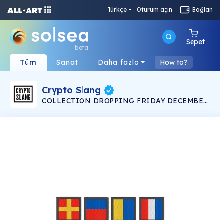
Türkçe
Oturum açın
Bağlan
Sepet
beta
Tüm
Sanat
Daha fazla
How to?
Crypto Slang
COLLECTION DROPPING FRIDAY DECEMBER
12 9:00AM PST Crypto Slang is a limited
collection of images and animations depicting
well known crypto phrases using the nautical
alphabet of maritime signal flags. There are ten
hand rendered 1080 x 1080 px .png stills and
ten 30 second .mov videos, each unique 1/1.