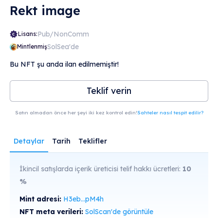
Rekt image
Pub/NonComm
Lisans:
SolSea'de
Mintlenmiş
Bu NFT şu anda ilan edilmemiştir!
Teklif verin
Satın almadan önce her şeyi iki kez kontrol edin!
Sahteler nasıl tespit edilir?
Detaylar
Tarih
Teklifler
İkincil satışlarda içerik üreticisi telif hakkı ücretleri:
10
%
Mint adresi:
H3eb...pM4h
NFT meta verileri:
SolScan'de görüntüle