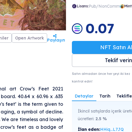
n, in books, journals and magazines.
Pub/NonComm
Lisans:
Mint
0.07
iler
Open Artwork
Paylaşın
NFT Satın Al
Teklif verin
Satın almadan önce her şeyi iki kez
kontrol edin!
nal art Crow’s Feet 2021
Detaylar
Tarih
Teklifle
board. 40.64 x 60.96 x .635
w's feet’ is the term given to
İkincil satışlarda içerik üreti
aging, a symbol of decline.
ücretleri:
2.5
%
m. We are timeless and lovely
 crow’s feet as a badge of
İlan eden:
HHiq...L7JQ