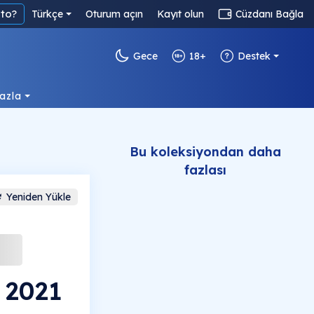
to?
Türkçe
Oturum açın
Kayıt olun
Cüzdanı Bağla
Gece
18+
Destek
azla
Bu koleksiyondan daha
fazlası
Yeniden Yükle
 2021