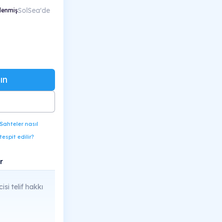
SolSea'de
lenmiş
ın
Sahteler nasıl
tespit edilir?
r
cisi telif hakkı