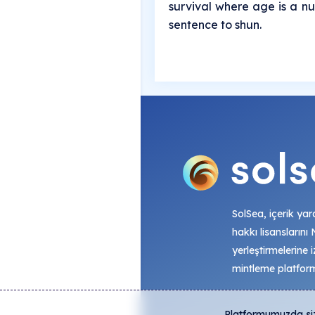
survival where age is a nu
sentence to shun.
SolSea, içerik yara
hakkı lisanslarını
yerleştirmelerine i
mintleme platfor
Platformumuzda size