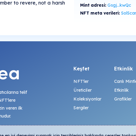
mber to revere, not a harsh
Mint adresi:
Gsgj...kwQc
NFT meta verileri:
SolScan'de gö
Keşfet
Etkinlik
NFT'ler
Canlı Mintl
Üreticiler
Etkinlik
tıcılarına telif
Koleksiyonlar
Grafikler
 NFT'lere
Sergiler
zin veren ilk
mudur.
 en iyi deneyimi sunmak için tercihleriniz hakkında çerezler topluy