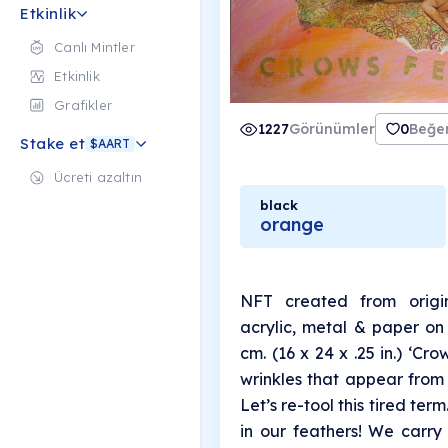
and everything betwee
Etkinlik
Canlı Mintler
Etkinlik
Grafikler
1227
Görünümler
0
Beğen
Stake et
$AART
Ücreti azaltın
black
orange
NFT created from origi
acrylic, metal & paper on 
cm. (16 x 24 x .25 in.) ‘Cro
wrinkles that appear from 
Let’s re-tool this tired ter
in our feathers! We carry