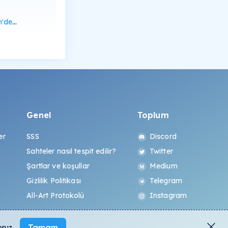
rüntüle
Genel
Toplum
er
SSS
Discord
Sahteler nasıl tespit edilir?
Twitter
Şartlar ve koşullar
Medium
Gizlilik Politikası
Telegram
All-Art Protokolü
Instagram
Tamam
oruz