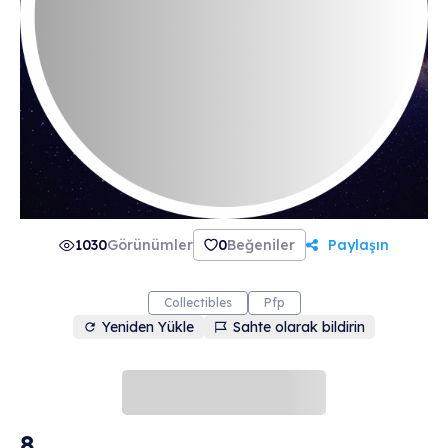
1030
Görünümler
0
Beğeniler
Paylaşın
Collectibles
Pfp
Yeniden Yükle
Sahte olarak bildirin
8