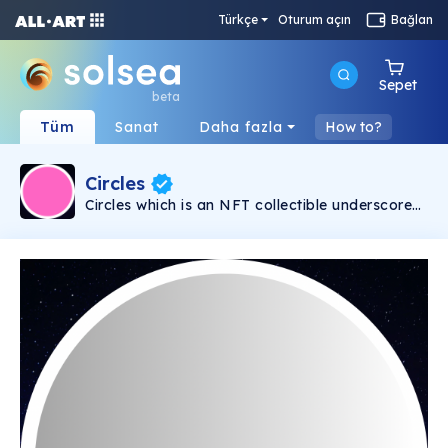
Türkçe
Oturum açın
Bağlan
Sepet
beta
Tüm
Sanat
Daha fazla
How to?
Circles
Circles which is an NFT collectible underscores
the collective strength of a tight-knit
community in aspect of coming together
towards an achievable goal. Holders of Plain
pictures are peasants while holders of mixed
color or gradients are elites in the community.
Tokens will be airdropped to holders of the
Circles NFTs