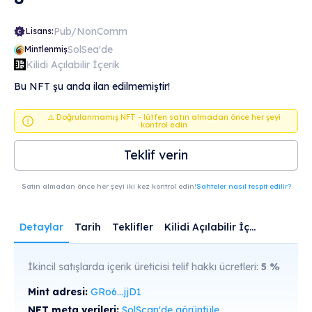
Pub/NonComm
Lisans:
SolSea'de
Mintlenmiş
Kilidi Açılabilir İçerik
Bu NFT şu anda ilan edilmemiştir!
⚠️ Doğrulanmamış NFT - lütfen satın almadan önce her şeyi
kontrol edin
Teklif verin
Satın almadan önce her şeyi iki kez kontrol edin!
Sahteler nasıl tespit edilir?
Detaylar
Tarih
Teklifler
Kilidi Açılabilir İçerik
İkincil satışlarda içerik üreticisi telif hakkı ücretleri:
5
%
Mint adresi:
GRo6...jjD1
NFT meta verileri:
SolScan'de görüntüle