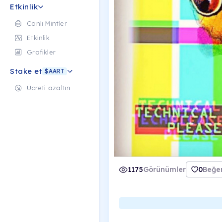
Etkinlik
Canlı Mintler
Etkinlik
Grafikler
Stake et
$AART
Ücreti azaltın
1175
Görünümler
0
Beğen