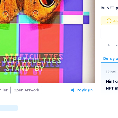
Bu NFT şu
⚠️ 
Satın a
Detayla
İkincil 
Mint a
NFT me
iler
Open Artwork
Paylaşın