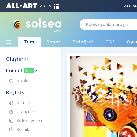
EVREN
ALL.A
beta
Tüm
Sanat
Fotoğraf
CGI
Oyu
Oluştur
Launch
Yeni
Apply
Keşfet
NFT'ler
Üreticiler
Koleksiyonlar
Sergiler