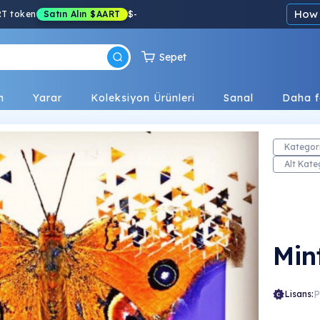
How 
RT token
Satın Alın
$AART
$
-
Sepet
n
Yarar
Koleksiyon Ürünleri
Sanal
Daha f
Kategor
Alt Kate
Min
Lisans: