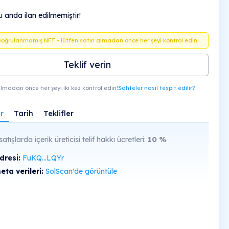
 anda ilan edilmemiştir!
Doğrulanmamış NFT - lütfen satın almadan önce her şeyi kontrol edin
Teklif verin
lmadan önce her şeyi iki kez kontrol edin!
Sahteler nasıl tespit edilir?
r
Tarih
Teklifler
satışlarda içerik üreticisi telif hakkı ücretleri:
10
%
dresi:
FuKQ...LQYr
ta verileri:
SolScan'de görüntüle