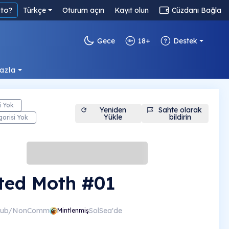
to?
Türkçe
Oturum açın
Kayıt olun
Cüzdanı Bağla
Gece
18+
Destek
azla
i Yok
Yeniden
Sahte olarak
Yükle
bildirin
gorisi Yok
ted Moth #01
Pub/NonComm
SolSea'de
Mintlenmiş