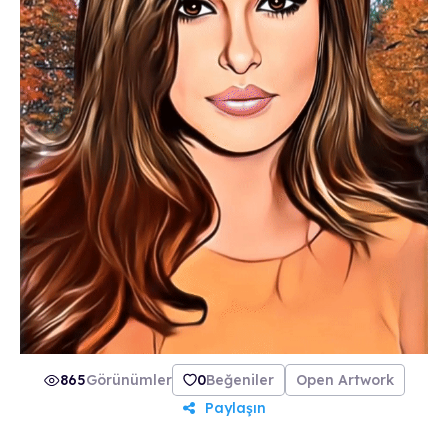
865
Görünümler
0
Beğeniler
Open Artwork
Paylaşın