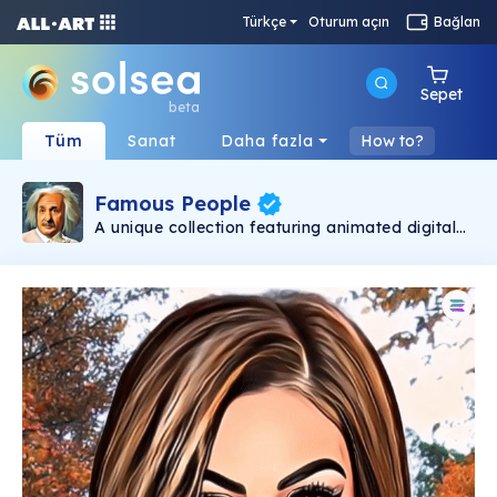
Türkçe
Oturum açın
Bağlan
Sepet
beta
Tüm
Sanat
Daha fazla
How to?
Famous People
A unique collection featuring animated digital
portraits of most famous people in the world,
from most loved to most hated. A collection
started as a tribute and remembrance of their
contribution to this world. People that shaped
the world as we know it today. Each portrait is
carefully designed and animated by a small
team of enthusiasts.