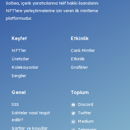
SolSea, içerik yaratıcılarına telif hakkı lisanslarını
NFT'lere yerleştirmelerine izin veren ilk mintleme
platformudur.
Keşfet
Etkinlik
NFT'ler
Canlı Mintler
Üreticiler
Etkinlik
Koleksiyonlar
Grafikler
Sergiler
Genel
Toplum
SSS
Discord
Sahteler nasıl tespit
Twitter
edilir?
Medium
Şartlar ve koşullar
Telegram