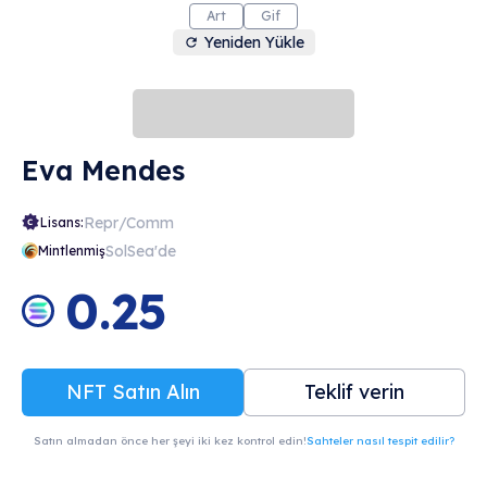
Art
Gif
Yeniden Yükle
Eva Mendes
Repr/Comm
Lisans:
SolSea'de
Mintlenmiş
0.25
NFT Satın Alın
Teklif verin
Satın almadan önce her şeyi iki kez kontrol edin!
Sahteler nasıl tespit edilir?