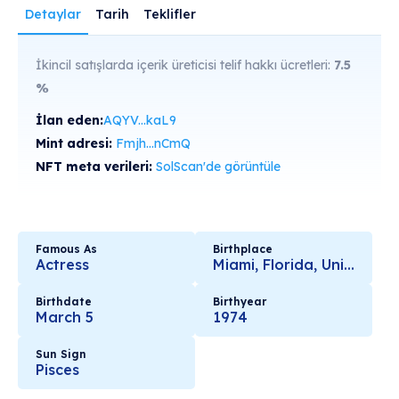
Detaylar
Tarih
Teklifler
İkincil satışlarda içerik üreticisi telif hakkı ücretleri:
7.5
%
İlan eden:
AQYV...kaL9
Mint adresi:
Fmjh...nCmQ
NFT meta verileri:
SolScan'de görüntüle
Famous As
Birthplace
Actress
Miami, Florida, United States
Birthdate
Birthyear
March 5
1974
Sun Sign
Pisces