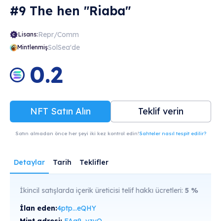
#9 The hen "Riaba"
Repr/Comm
Lisans:
SolSea'de
Mintlenmiş
0.2
NFT Satın Alın
Teklif verin
Satın almadan önce her şeyi iki kez kontrol edin!
Sahteler nasıl tespit edilir?
Detaylar
Tarih
Teklifler
İkincil satışlarda içerik üreticisi telif hakkı ücretleri:
5
%
İlan eden:
4ptp...eQHY