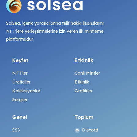
SolSea, içerik yaratıcılarına telif hakkı lisanslarını
NFT'lere yerleştirmelerine izin veren ilk mintleme
platformudur.
Keşfet
Etkinlik
NFT'ler
Canlı Mintler
Üreticiler
Etkinlik
Koleksiyonlar
Grafikler
Sergiler
Genel
Toplum
SSS
Discord