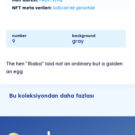
Mint adresi:
FAa9...vzvQ
NFT meta verileri:
SolScan'de görüntüle
number
background
9
gray
The hen "Riaba" laid not an ordinary but a golden
an egg
Bu koleksiyondan daha fazlası