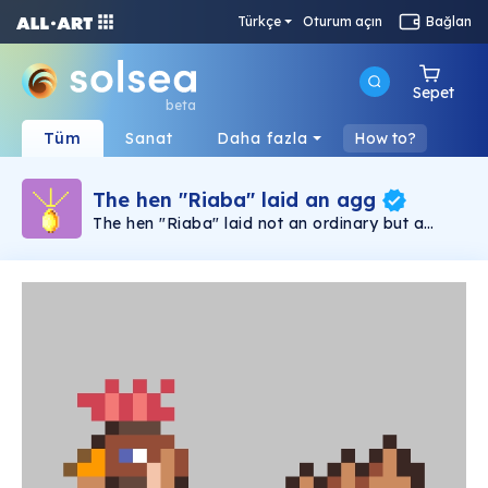
Türkçe
Oturum açın
Bağlan
Sepet
beta
Tüm
Sanat
Daha fazla
How to?
The hen "Riaba" laid an agg
The hen "Riaba" laid not an ordinary but a
golden an egg. Ukrainian folk tale