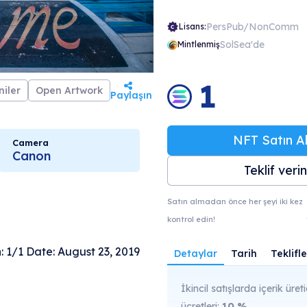
PersPub/NonComm
Lisans:
SolSea'de
Mintlenmiş
1
iler
Open Artwork
Paylaşın
NFT Satın Al
Camera
Canon
Teklif verin
Satın almadan önce her şeyi iki kez
kontrol edin!
n: 1/1 Date: August 23, 2019
Detaylar
Tarih
Teklifle
İkincil satışlarda içerik üreti
ücretleri:
10
%