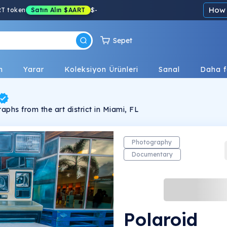
How 
RT token
Satın Alın
$AART
$
-
Sepet
n
Yarar
Koleksiyon Ürünleri
Sanal
Daha f
aphs from the art district in Miami, FL
Photography
Documentary
Polaroid