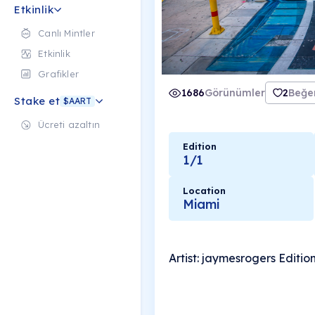
Etkinlik
Canlı Mintler
Etkinlik
Grafikler
1686
Görünümler
2
Beğen
Stake et
$AART
Ücreti azaltın
Edition
1/1
Location
Miami
Artist: jaymesrogers Editio