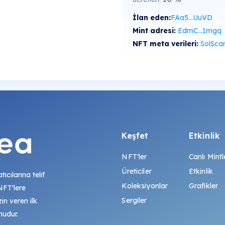
İlan eden:
FAa5...UuVD
Mint adresi:
EdmC...1mgq
NFT meta verileri:
SolScan'de gö
Keşfet
Etkinlik
NFT'ler
Canlı Mintl
Üreticiler
Etkinlik
tıcılarına telif
Koleksiyonlar
Grafikler
 NFT'lere
Sergiler
zin veren ilk
mudur.