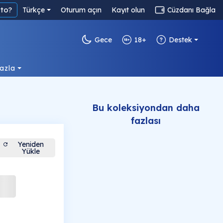
to?
Türkçe
Oturum açın
Kayıt olun
Cüzdanı Bağla
Gece
18+
Destek
azla
Bu koleksiyondan daha
fazlası
Yeniden
Yükle