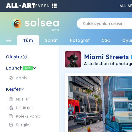
EVREN
ALL.A
beta
Tüm
Sanat
Fotoğraf
CGI
Oyu
Miami Streets
Oluştur
A collection of photogr
Launch
Yeni
Apply
Keşfet
NFT'ler
Üreticiler
Koleksiyonlar
Sergiler