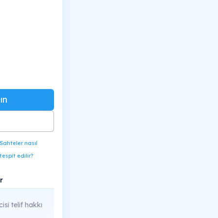
ın
Sahteler nasıl
tespit edilir?
r
cisi telif hakkı