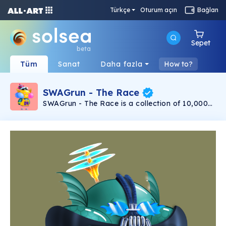
Türkçe
Oturum açın
Bağlan
Sepet
beta
Tüm
Sanat
Daha fazla
How to?
SWAGrun - The Race
SWAGrun - The Race is a collection of 10,000
unique Swagstars NFTs— unique digital
collectables living on the Solana blockchain.