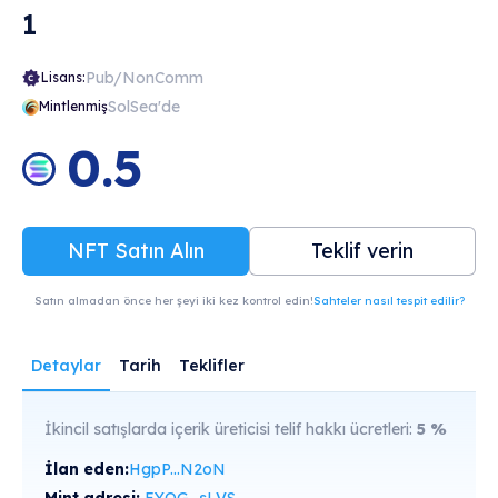
1
Pub/NonComm
Lisans:
SolSea'de
Mintlenmiş
0.5
NFT Satın Alın
Teklif verin
Satın almadan önce her şeyi iki kez kontrol edin!
Sahteler nasıl tespit edilir?
Detaylar
Tarih
Teklifler
İkincil satışlarda içerik üreticisi telif hakkı ücretleri:
5
%
İlan eden:
HgpP...N2oN