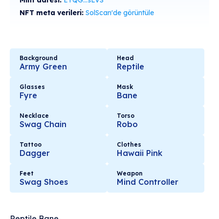
Mint adresi:
EYQG...sLVS
NFT meta verileri:
SolScan'de görüntüle
Background
Head
Army Green
Reptile
Glasses
Mask
Fyre
Bane
Necklace
Torso
Swag Chain
Robo
Tattoo
Clothes
Dagger
Hawaii Pink
Feet
Weapon
Swag Shoes
Mind Controller
Reptile Bane