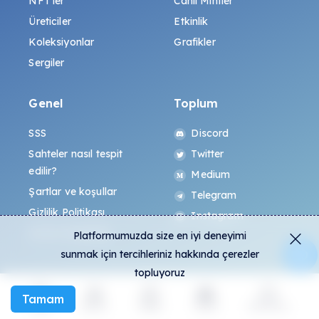
NFT'ler
Canlı Mintler
Üreticiler
Etkinlik
Koleksiyonlar
Grafikler
Sergiler
Genel
Toplum
SSS
Discord
Sahteler nasıl tespit
Twitter
edilir?
Medium
Şartlar ve koşullar
Telegram
Gizlilik Politikası
Instagram
All-Art Protokolü
Platformumuzda size en iyi deneyimi
sunmak için tercihleriniz hakkında çerezler
topluyoruz
Tamam
Keşfet
Etkinlik
Oluştur
Sosyal
Daha fazla