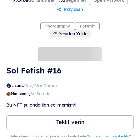
1408
Görünümler
2
Beğeniler
Open Artwork
Paylaşın
Photography
Portrait
Yeniden Yükle
Sol Fetish #16
Priv/NonComm
Lisans:
SolSea'de
Mintlenmiş
Bu NFT şu anda ilan edilmemiştir!
Teklif verin
Satın almadan önce her şeyi iki kez kontrol edin!
Sahteler nasıl tespit edilir?