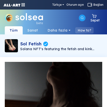
Türkçe
Oturum açın
Bağlan
Sepet
beta
Tüm
Sanat
Daha fazla
How to?
Sol Fetish
Solana NFT's featuring the fetish and kink
lifestyle, celebrating freedom of sexual
expression.