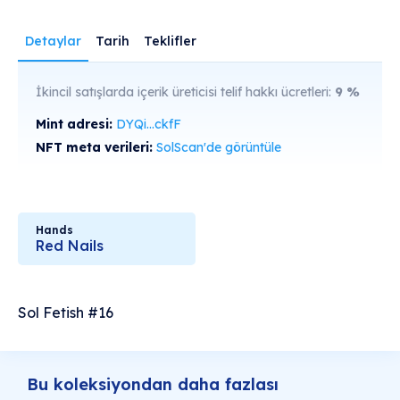
Detaylar
Tarih
Teklifler
İkincil satışlarda içerik üreticisi telif hakkı ücretleri:
9
%
Mint adresi:
DYQi...ckfF
NFT meta verileri:
SolScan'de görüntüle
Hands
Red Nails
Sol Fetish #16
Bu koleksiyondan daha fazlası