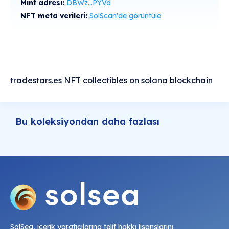
Mint adresi:
DBWz...PYVd
NFT meta verileri:
SolScan'de görüntüle
tradestars.es NFT collectibles on solana blockchain
Bu koleksiyondan daha fazlası
SolSea, içerik yaratıcılarına telif hakkı lisanslarını