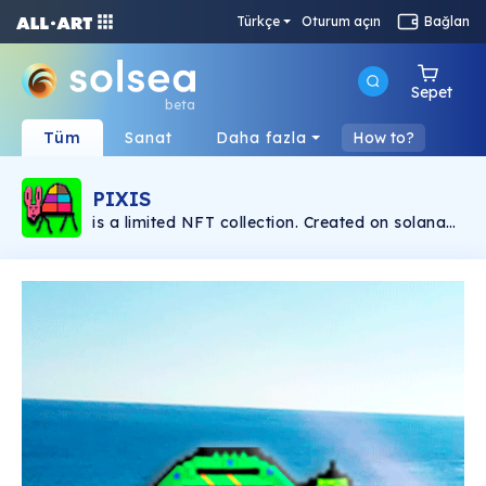
Türkçe
Oturum açın
Bağlan
Sepet
beta
Tüm
Sanat
Daha fazla
How to?
PIXIS
is a limited NFT collection. Created on solana
blockchain. Paintings & music by: Manuel
Ballester.