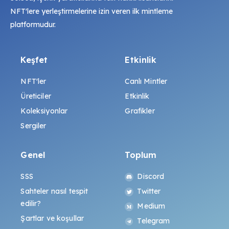
NFT'lere yerleştirmelerine izin veren ilk mintleme
platformudur.
Keşfet
Etkinlik
NFT'ler
Canlı Mintler
Üreticiler
Etkinlik
Koleksiyonlar
Grafikler
Sergiler
Genel
Toplum
SSS
Discord
Sahteler nasıl tespit
Twitter
edilir?
Medium
Şartlar ve koşullar
Telegram