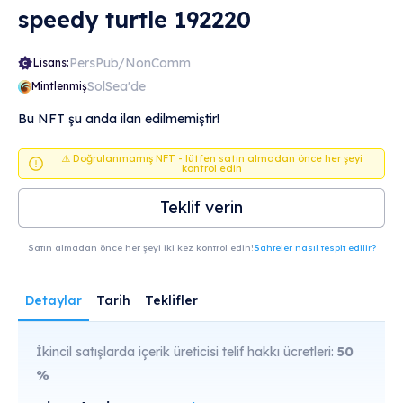
speedy turtle 192220
PersPub/NonComm
Lisans:
SolSea'de
Mintlenmiş
Bu NFT şu anda ilan edilmemiştir!
⚠️ Doğrulanmamış NFT - lütfen satın almadan önce her şeyi
kontrol edin
Teklif verin
Satın almadan önce her şeyi iki kez kontrol edin!
Sahteler nasıl tespit edilir?
Detaylar
Tarih
Teklifler
İkincil satışlarda içerik üreticisi telif hakkı ücretleri:
50
%