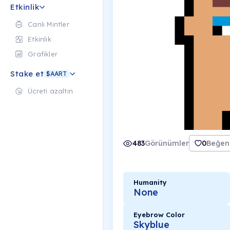
Etkinlik
Canlı Mintler
Etkinlik
Grafikler
Stake et
$AART
Ücreti azaltın
483
Görünümler
0
Beğeni
Humanity
None
Eyebrow Color
Skyblue