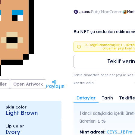
Pub/NonComm
Lisans:
Mint
Bu NFT şu anda ilan edilmemişt
⚠️ Doğrulanmamış NFT - lütf
önce her şeyi kontr
Teklif verin
Satın almadan önce her şeyi iki kez
kontrol edin!
ler
Open Artwork
Paylaşın
Detaylar
Tarih
Teklifle
Skin Color
Light Brown
İkincil satışlarda içerik üreti
ücretleri:
1
%
Lip Color
Ivory
Mint adresi:
CEYS...JBFm