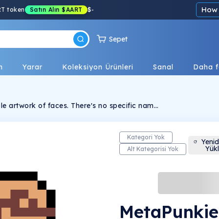
How 
RT token
Satın Alın
$AART
$
-
Sepet
n
Yarar
Koleksiyon Ürünleri
Sanal
Daha f
ble artwork of faces. There's no specific name
an set it whatever you imagine. Style of
 and sometimes they could be a human like or
he color of background is fixed of white color
ce itself shown clearly. Creator's
Kategori Yok
Yeni
 abnormal but it leads to make the collector
Yük
Alt Kategorisi Yok
es' meaning on their own. These faces could
ible arts only or a representative face on
se era.
MetaPunkie