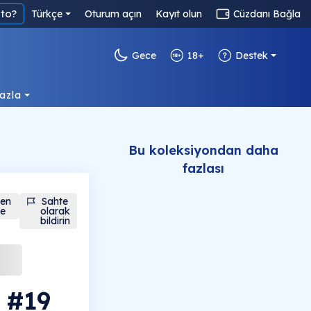
to?
Türkçe
Oturum açın
Kayıt olun
Cüzdanı Bağla
Gece
18+
Destek
azla
Bu koleksiyondan daha
fazlası
den
Sahte
le
olarak
bildirin
 #19