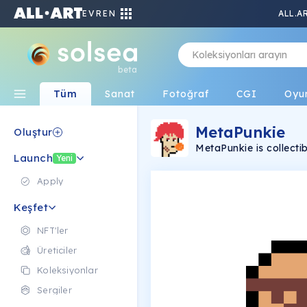
EVREN
ALL.A
beta
Tüm
Sanat
Fotoğraf
CGI
Oyu
MetaPunkie
Oluştur
MetaPunkie is collecti
Launch
for this face and you c
Yeni
faces could be varied
alien like. And also, t
Apply
to make the avatar's fa
imagination sometimes
Keşfet
to think about the fac
be used as NFT collect
NFT'ler
your profile in Metaver
Üreticiler
Koleksiyonlar
Sergiler