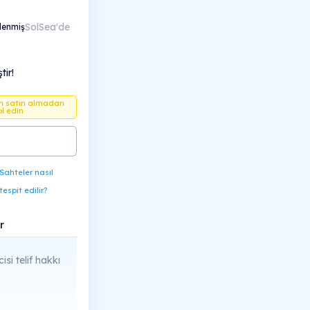
SolSea'de
lenmiş
ir!
en satın almadan
ol edin
Sahteler nasıl
tespit edilir?
r
cisi telif hakkı