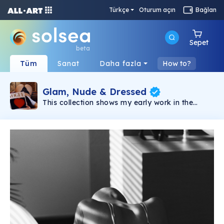
Türkçe
Oturum açın
Bağlan
Sepet
beta
Tüm
Sanat
Daha fazla
How to?
Glam, Nude & Dressed
This collection shows my early work in the
journey of exploring glamour photography