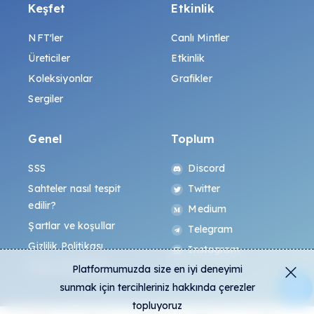
Keşfet
Etkinlik
NFT'ler
Canlı Mintler
Üreticiler
Etkinlik
Koleksiyonlar
Grafikler
Sergiler
Genel
Toplum
SSS
Discord
Sahteler nasıl tespit
Twitter
edilir?
Medium
Şartlar ve koşullar
Telegram
Gizlilik Politikası
Instagram
All-Art Protokolü
Platformumuzda size en iyi deneyimi
sunmak için tercihleriniz hakkında çerezler
topluyoruz