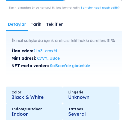
Satın almadan önce her şeyi iki kez kontrol edin!
Sahteler nasıl tespit edilir?
Detaylar
Tarih
Teklifler
İkincil satışlarda içerik üreticisi telif hakkı ücretleri:
8
%
İlan eden:
2Lx3...cmxM
Mint adresi:
C7VY...UBce
NFT meta verileri:
SolScan'de görüntüle
Color
Lingerie
Black & White
Unknown
Indoor/Outdoor
Tattoos
Indoor
Several