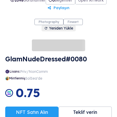
1098
Görünümler
0
Beğeniler
Open Artwork
Paylaşın
Photography
Fineart
Yeniden Yükle
GlamNudeDressed#0080
Priv/NonComm
Lisans:
SolSea'de
Mintlenmiş
0.75
NFT Satın Alın
Teklif verin