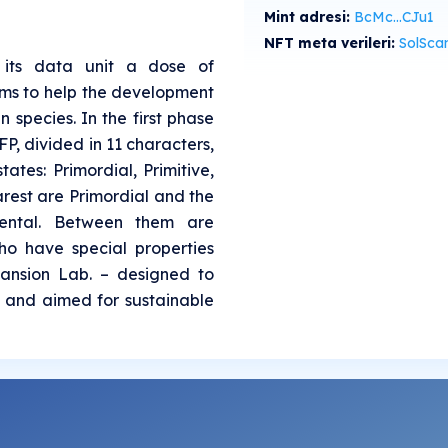
Mint adresi:
BcMc...CJu1
NFT meta verileri:
SolScan'de gö
 its data unit a dose of
ms to help the development
 species. In the first phase
P, divided in 11 characters,
tates: Primordial, Primitive,
arest are Primordial and the
ntal. Between them are
ho have special properties
pansion Lab. – designed to
s and aimed for sustainable