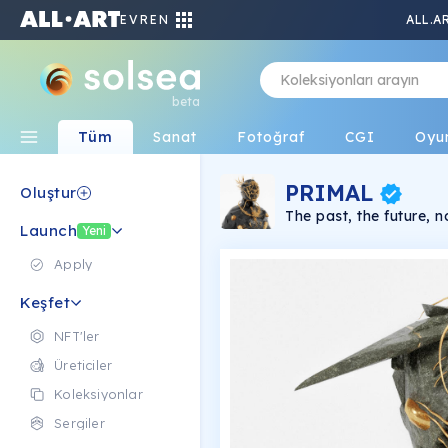
EVREN
ALL.A
beta
Tüm
Sanat
Fotoğraf
CGI
Oyu
PRIMAL
Oluştur
The past, the future, n
Launch
Yeni
Apply
Keşfet
NFT'ler
Üreticiler
Koleksiyonlar
Sergiler