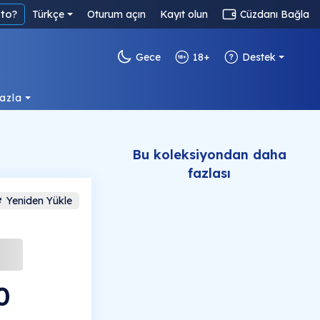
to?
Türkçe
Oturum açın
Kayıt olun
Cüzdanı Bağla
Gece
18+
Destek
azla
Bu koleksiyondan daha
fazlası
Yeniden Yükle
0