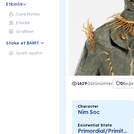
Etkinlik
Canlı Mintler
Etkinlik
Grafikler
Stake et
$AART
Ücreti azaltın
1629
Görünümler
0
Beğe
Character
Nim Soc
Existential State
Primordial/Primitive