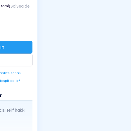
SolSea'de
lenmiş
ın
Sahteler nasıl
tespit edilir?
r
cisi telif hakkı