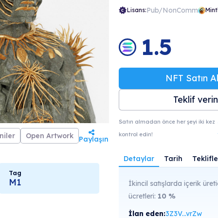
Pub/NonComm
Lisans:
Mint
1.5
NFT Satın Al
Teklif verin
Satın almadan önce her şeyi iki kez
kontrol edin!
niler
Open Artwork
Paylaşın
Detaylar
Tarih
Teklifle
Tag
M1
İkincil satışlarda içerik üreti
ücretleri:
10
%
İlan eden:
3Z3V...vrZw