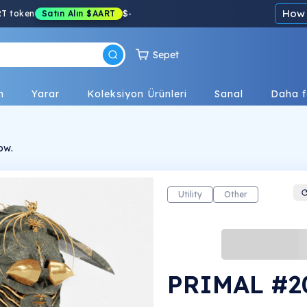
How 
RT token
Satın Alın
$AART
$
-
Sepet
n
Yarar
Koleksiyon Ürünleri
Sanal
Daha f
ow.
Utility
Other
PRIMAL #2