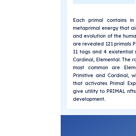
Each primal contains in
metaprimal energy that ai
and evolution of the human
are revealed 121 primals PF
11 tags and 4 existential s
Cardinal, Elemental. The r
most common are Eleme
Primitive and Cardinal, w
that activates Primal Ex
give utility to PRIMAL nft
development.