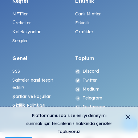
Keşfet
Etkinlik
NFT'ler
Canlı Mintler
Üreticiler
Etkinlik
Koleksiyonlar
Grafikler
Sergiler
Genel
Toplum
SSS
Discord
Sahteler nasıl tespit
Twitter
edilir?
Medium
Şartlar ve koşullar
Telegram
Gizlilik Politikası
Instagram
All-Art Protokolü
Platformumuzda size en iyi deneyimi
sunmak için tercihleriniz hakkında çerezler
topluyoruz