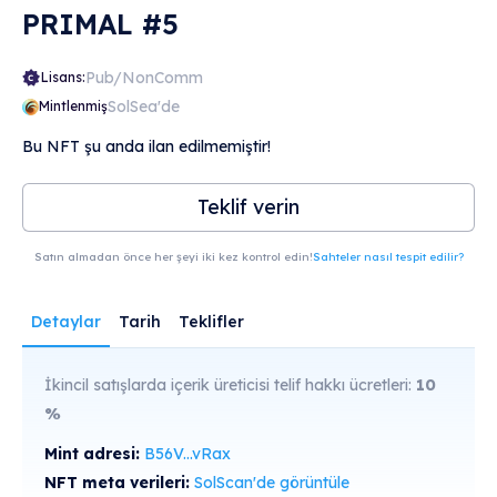
PRIMAL #5
Pub/NonComm
Lisans:
SolSea'de
Mintlenmiş
Bu NFT şu anda ilan edilmemiştir!
Teklif verin
Satın almadan önce her şeyi iki kez kontrol edin!
Sahteler nasıl tespit edilir?
Detaylar
Tarih
Teklifler
İkincil satışlarda içerik üreticisi telif hakkı ücretleri:
10
%
Mint adresi:
B56V...vRax
NFT meta verileri:
SolScan'de görüntüle