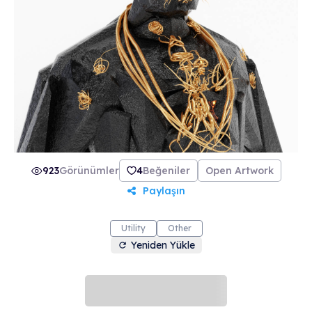
923
Görünümler
4
Beğeniler
Open Artwork
Paylaşın
Utility
Other
Yeniden Yükle