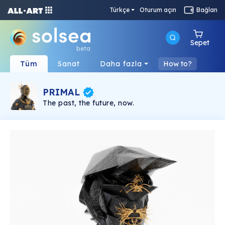
Türkçe
Oturum açın
Bağlan
Sepet
beta
Tüm
Sanat
Daha fazla
How to?
PRIMAL
The past, the future, now.