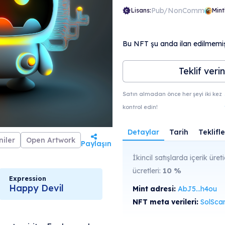
Pub/NonComm
Lisans:
Mint
Bu NFT şu anda ilan edilmemişt
Teklif verin
Satın almadan önce her şeyi iki kez
kontrol edin!
Detaylar
Tarih
Teklifle
iler
Open Artwork
Paylaşın
İkincil satışlarda içerik üreti
ücretleri:
10
%
Expression
Happy Devil
Mint adresi:
AbJ5...h4ou
NFT meta verileri:
SolScan'de gö