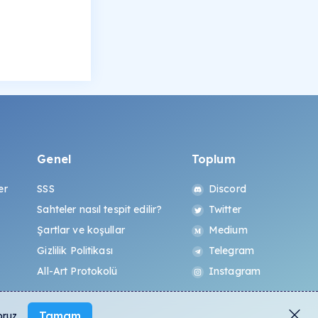
Genel
Toplum
er
SSS
Discord
Sahteler nasıl tespit edilir?
Twitter
Şartlar ve koşullar
Medium
Gizlilik Politikası
Telegram
All-Art Protokolü
Instagram
Tamam
oruz