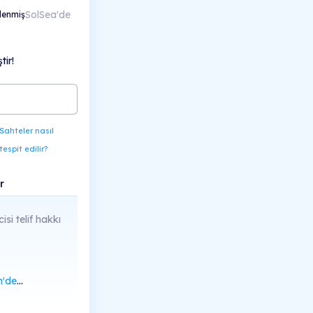
SolSea'de
lenmiş
ir!
Sahteler nasıl
tespit edilir?
r
cisi telif hakkı
rüntüle