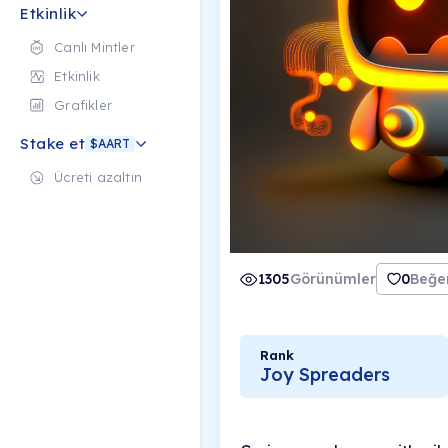
Etkinlik
Canlı Mintler
Etkinlik
Grafikler
Stake et
$AART
Ücreti azaltın
1305
Görünümler
0
Beğen
Rank
Joy Spreaders