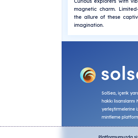
Curious explorers with vib
magnetic charm. Limited
the allure of these capti
imagination.
SolSea, içerik yara
hakkı lisanslarını
yerleştirmelerine i
mintleme platfor
Platformumuzda size