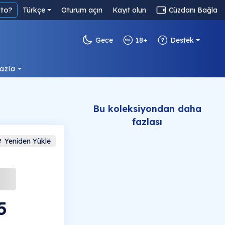
to?
Türkçe
Oturum açın
Kayıt olun
Cüzdanı Bağla
Gece
18+
Destek
azla
Bu koleksiyondan daha
fazlası
Yeniden Yükle
5