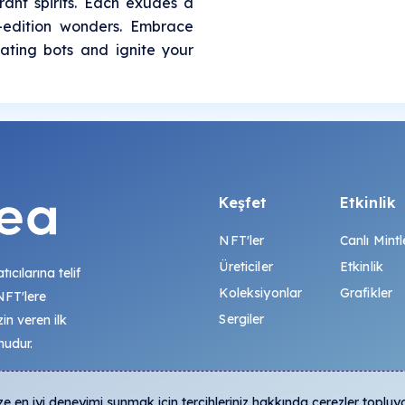
rant spirits. Each exudes a
-edition wonders. Embrace
vating bots and ignite your
Keşfet
Etkinlik
NFT'ler
Canlı Mintl
Üreticiler
Etkinlik
tıcılarına telif
Koleksiyonlar
Grafikler
 NFT'lere
Sergiler
zin veren ilk
mudur.
 en iyi deneyimi sunmak için tercihleriniz hakkında çerezler topluy