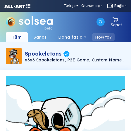
Türkçe
Oturum açın
Bağlan
Sepet
beta
Tüm
Sanat
Daha fazla
How to?
Spookeletons
6666 Spookeletons, P2E Game, Custom Names,
NFT Staking, $SPKL Token