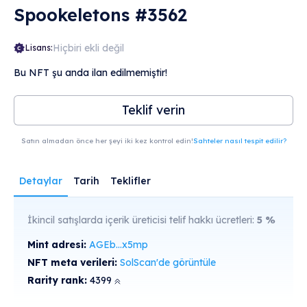
Spookeletons #3562
Hiçbiri ekli değil
Lisans:
Bu NFT şu anda ilan edilmemiştir!
Teklif verin
Satın almadan önce her şeyi iki kez kontrol edin!
Sahteler nasıl tespit edilir?
Detaylar
Tarih
Teklifler
İkincil satışlarda içerik üreticisi telif hakkı ücretleri:
5
%
Mint adresi:
AGEb...x5mp
NFT meta verileri:
SolScan'de görüntüle
Rarity rank:
4399