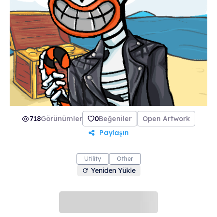
718
Görünümler
0
Beğeniler
Open Artwork
Paylaşın
Utility
Other
Yeniden Yükle