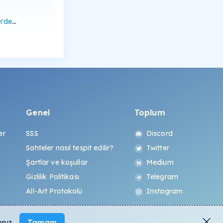
rüntüle
Genel
Toplum
er
SSS
Discord
Sahteler nasıl tespit edilir?
Twitter
Şartlar ve koşullar
Medium
Gizlilik Politikası
Telegram
All-Art Protokolü
Instagram
Tamam
oruz