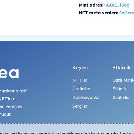
Mint adresi:
AA8E...fUog
NFT meta verileri:
SolScan'de gö
Keşfet
Etkinlik
NFT'ler
Canlı Mintl
Üreticiler
Etkinlik
tıcılarına telif
Koleksiyonlar
Grafikler
 NFT'lere
Sergiler
zin veren ilk
mudur.
 en iyi deneyimi sunmak için tercihleriniz hakkında çerezler topluy