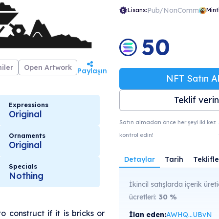
Pub/NonComm
Lisans:
Mint
50
iler
Open Artwork
Paylaşın
NFT Satın Al
Teklif verin
Expressions
Original
Satın almadan önce her şeyi iki kez
kontrol edin!
Ornaments
Original
Detaylar
Tarih
Teklifle
Specials
Nothing
İkincil satışlarda içerik üreti
ücretleri:
30
%
onstruct if it is bricks or
İlan eden:
AWHQ...UBvN