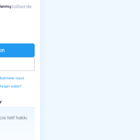
SolSea'de
lenmiş
ın
Sahteler nasıl
tespit edilir?
r
cisi telif hakkı