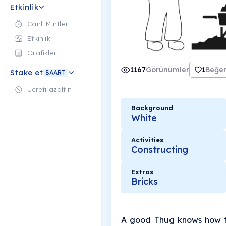
Etkinlik
Canlı Mintler
Etkinlik
Grafikler
1167
Görünümler
1
Beğen
Stake et
$AART
Ücreti azaltın
Background
White
Activities
Constructing
Extras
Bricks
A good Thug knows how to c