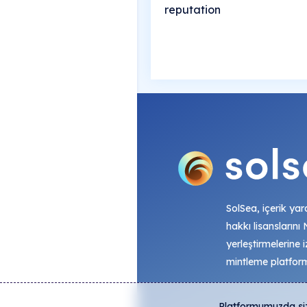
reputation
SolSea, içerik yara
hakkı lisanslarını
yerleştirmelerine i
mintleme platfor
Platformumuzda size