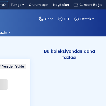
to?
Türkçe
Oturum açın
Kayıt olun
Cüzdanı Bağla
Gece
18+
Destek
azla
Bu koleksiyondan daha
fazlası
Yeniden Yükle