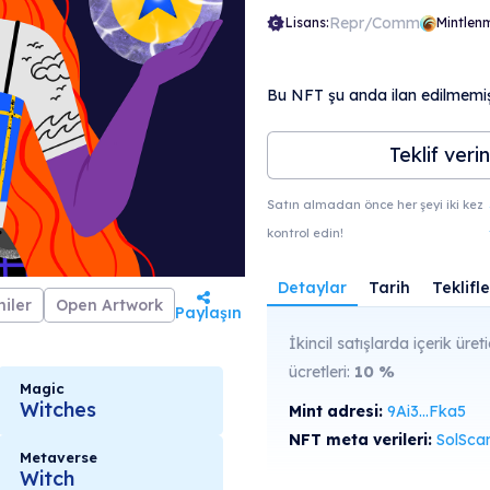
Repr/Comm
Lisans:
Mintlen
Bu NFT şu anda ilan edilmemişt
Teklif verin
Satın almadan önce her şeyi iki kez
kontrol edin!
Detaylar
Tarih
Teklifle
iler
Open Artwork
Paylaşın
İkincil satışlarda içerik üreti
ücretleri:
10
%
Magic
Witches
Mint adresi:
9Ai3...Fka5
NFT meta verileri:
SolScan'de gö
Metaverse
Witch