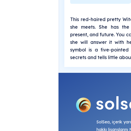
This red-haired pretty Wit
she meets. She has the 
present, and future. You c
she will answer it with he
symbol is a five-pointed
secrets and tells little abou
SolSea, içerik yara
hakkı lisanslarını