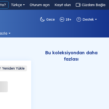
to?
Türkçe
Oturum açın
Kayıt olun
Cüzdanı Bağla
Gece
18+
Destek
azla
Bu koleksiyondan daha
fazlası
Yeniden Yükle