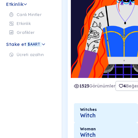
Etkinlik
Canlı Mintler
Etkinlik
Grafikler
Stake et
$AART
Ücreti azaltın
1523
Görünümler
4
Beğen
Witches
Witch
Woman
Witch