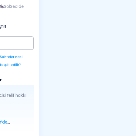
SolSea'de
miş
ir!
Sahteler nasıl
tespit edilir?
r
cisi telif hakkı
rüntüle