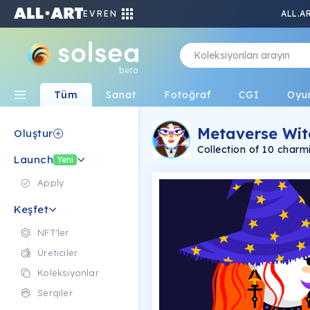
EVREN
ALL.A
beta
Tüm
Sanat
Fotoğraf
CGI
Oyu
Metaverse Wit
Oluştur
Collection of 10 char
Launch
catch_u. Yes, they are 
Yeni
each one is unique. I r
witch.
Apply
Keşfet
NFT'ler
Üreticiler
Koleksiyonlar
Sergiler