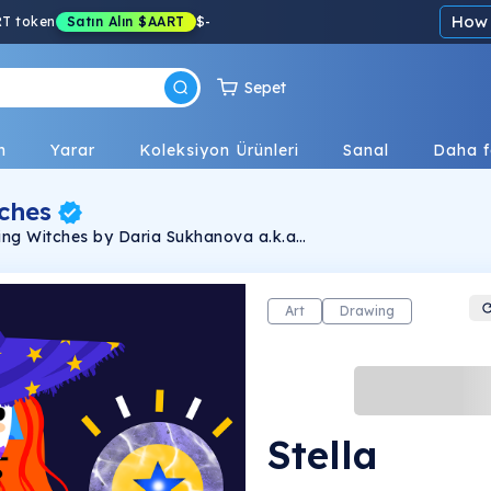
How 
RT token
Satın Alın
$AART
$
-
Sepet
n
Yarar
Koleksiyon Ürünleri
Sanal
Daha f
ches
ming Witches by Daria Sukhanova a.k.a
witches, but first of all they are women, and
eally think that every woman is a bit of a
Art
Drawing
Stella