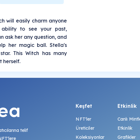
ch will easily charm anyone
ability to see your past,
an ask her any question, and
lp her magic ball. Stella's
 star. This Witch has many
t herself.
Keşfet
Etkinlik
NFT'ler
Canlı Mintl
Üreticiler
Etkinlik
tıcılarına telif
Koleksiyonlar
Grafikler
 NFT'lere