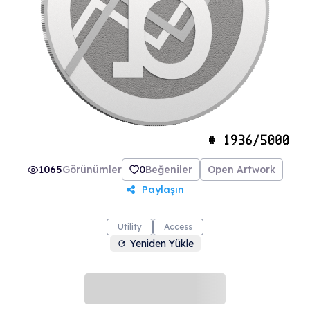
1065
Görünümler
0
Beğeniler
Open Artwork
Paylaşın
Utility
Access
Yeniden Yükle