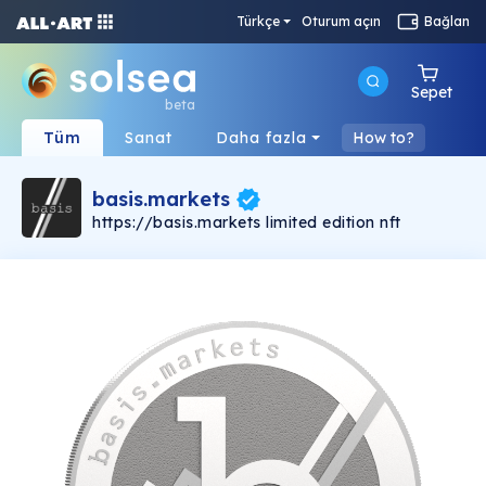
Türkçe
Oturum açın
Bağlan
Sepet
beta
Tüm
Sanat
Daha fazla
How to?
basis.markets
https://basis.markets limited edition nft