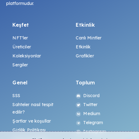
platformudur.
Keşfet
Etkinlik
NFT'ler
Canlı Mintler
Üreticiler
Etkinlik
Koleksiyonlar
Grafikler
Sergiler
Genel
Toplum
SSS
Discord
Sahteler nasıl tespit
Twitter
edilir?
Medium
Şartlar ve koşullar
Telegram
Gizlilik Politikası
Instagram