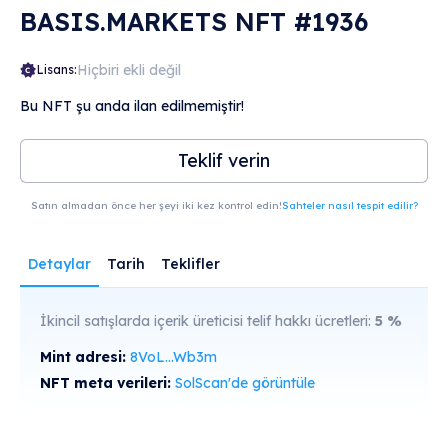
BASIS.MARKETS NFT #1936
Hiçbiri ekli değil
Lisans:
Bu NFT şu anda ilan edilmemiştir!
Teklif verin
Satın almadan önce her şeyi iki kez kontrol edin!
Sahteler nasıl tespit edilir?
Detaylar
Tarih
Teklifler
İkincil satışlarda içerik üreticisi telif hakkı ücretleri:
5
%
Mint adresi:
8VoL...Wb3m
NFT meta verileri:
SolScan'de görüntüle