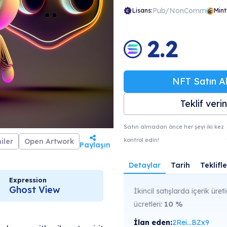
Pub/NonComm
Lisans:
Mint
2.2
NFT Satın Al
Teklif verin
Satın almadan önce her şeyi iki kez
kontrol edin!
iler
Open Artwork
Paylaşın
Detaylar
Tarih
Teklifle
Expression
Ghost View
İkincil satışlarda içerik üreti
ücretleri:
10
%
İlan eden:
2Rei...BZx9