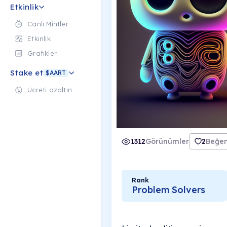
Etkinlik
Canlı Mintler
Etkinlik
Grafikler
Stake et
$AART
Ücreti azaltın
1312
Görünümler
2
Beğen
Rank
Problem Solvers