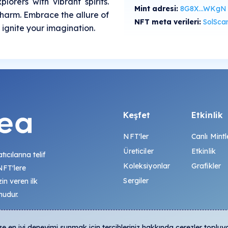
lorers with vibrant spirits.
Mint adresi:
8G8X...WKgN
arm. Embrace the allure of
NFT meta verileri:
SolScan'de gö
 ignite your imagination.
Keşfet
Etkinlik
NFT'ler
Canlı Mintl
Üreticiler
Etkinlik
tıcılarına telif
Koleksiyonlar
Grafikler
 NFT'lere
Sergiler
zin veren ilk
mudur.
 en iyi deneyimi sunmak için tercihleriniz hakkında çerezler topluy