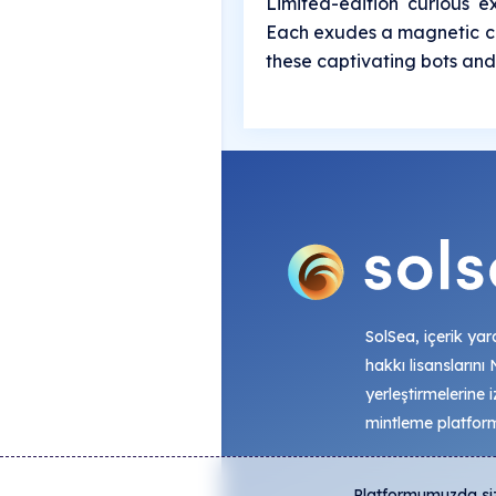
Limited-edition curious exp
Each exudes a magnetic ch
these captivating bots and
SolSea, içerik yara
hakkı lisanslarını
yerleştirmelerine i
mintleme platfor
Platformumuzda size