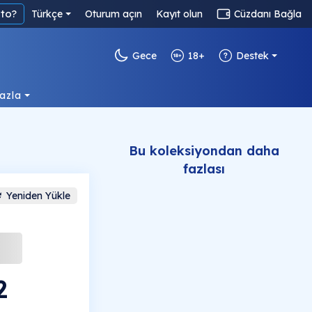
to?
Türkçe
Oturum açın
Kayıt olun
Cüzdanı Bağla
Gece
18+
Destek
azla
Bu koleksiyondan daha
fazlası
Yeniden Yükle
2