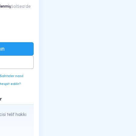
SolSea'de
lenmiş
ın
Sahteler nasıl
tespit edilir?
r
cisi telif hakkı