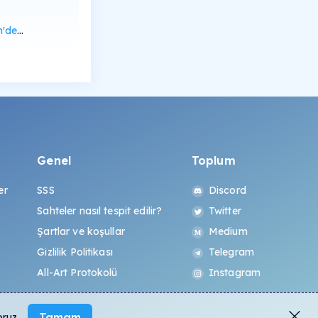
rüntüle
Genel
Toplum
er
SSS
Discord
Sahteler nasıl tespit edilir?
Twitter
Şartlar ve koşullar
Medium
Gizlilik Politikası
Telegram
All-Art Protokolü
Instagram
Tamam
oruz