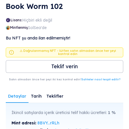
Book Worm 102
Hiçbiri ekli değil
Lisans:
SolSea'de
Mintlenmiş
Bu NFT şu anda ilan edilmemiştir!
⚠️ Doğrulanmamış NFT - lütfen satın almadan önce her şeyi
kontrol edin
Teklif verin
Satın almadan önce her şeyi iki kez kontrol edin!
Sahteler nasıl tespit edilir?
Detaylar
Tarih
Teklifler
İkincil satışlarda içerik üreticisi telif hakkı ücretleri:
1
%
Mint adresi:
8BVY...rRLh