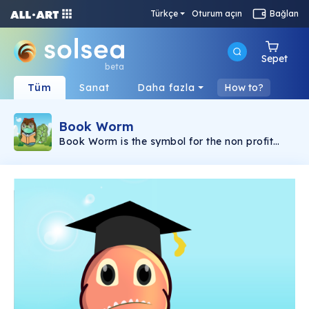
Türkçe
Oturum açın
Bağlan
Sepet
beta
Tüm
Sanat
Daha fazla
How to?
Book Worm
Book Worm is the symbol for the non profit
Readerswin.com. Book worm is also a Crypto
Currency Ticker symbol WORM. You can play
the Readers win game on the website featuring
Bookworm. You can also download the game
on the Apple IOS or Google Play Stores.