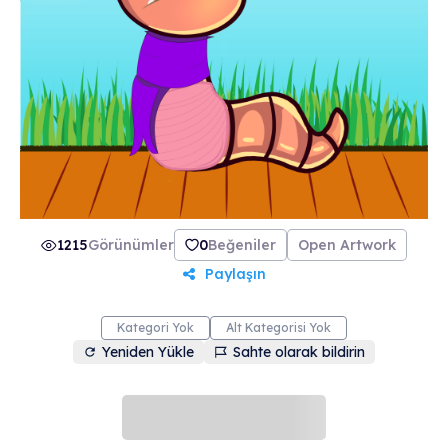
1215
Görünümler
0
Beğeniler
Open Artwork
Paylaşın
Kategori Yok
Alt Kategorisi Yok
Yeniden Yükle
Sahte olarak bildirin