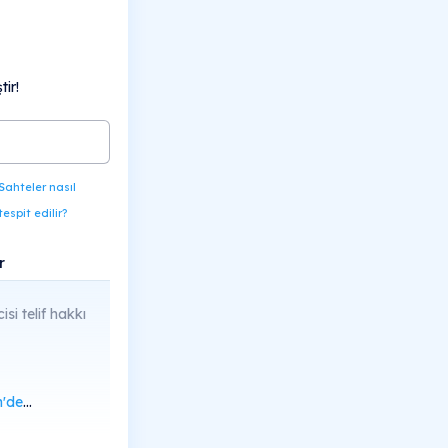
ir!
Sahteler nasıl
tespit edilir?
r
isi telif hakkı
rüntüle