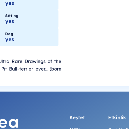
yes
Sitting
yes
Dog
yes
Ultra Rare Drawings of the
it Bull-terrier ever... (born
Keşfet
Etkinlik