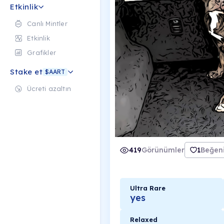
Etkinlik
Canlı Mintler
Etkinlik
Grafikler
Stake et
$AART
Ücreti azaltın
419
Görünümler
1
Beğeni
Ultra Rare
yes
Relaxed