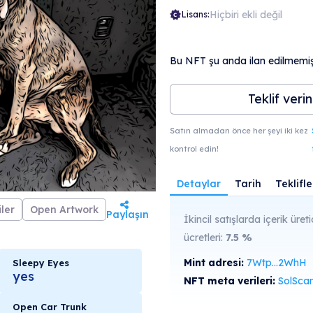
Hiçbiri ekli değil
Lisans:
Bu NFT şu anda ilan edilmemişt
Teklif verin
Satın almadan önce her şeyi iki kez
kontrol edin!
Detaylar
Tarih
Teklifle
ler
Open Artwork
Paylaşın
İkincil satışlarda içerik üretic
ücretleri:
7.5
%
Mint adresi:
7Wtp...2WhH
Sleepy Eyes
yes
NFT meta verileri:
SolScan'de gö
Open Car Trunk