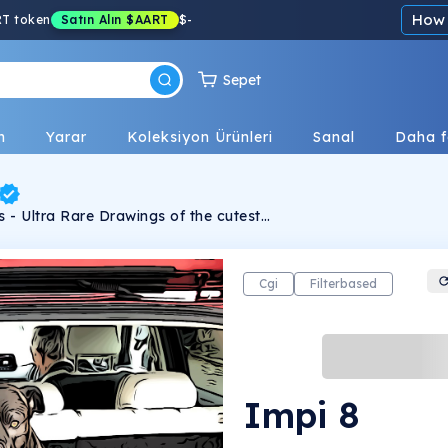
How 
RT token
Satın Alın
$AART
$
-
Sepet
n
Yarar
Koleksiyon Ürünleri
Sanal
Daha f
 - Ultra Rare Drawings of the cutest
Bull-terrier ever... (born Jan 2010)
Cgi
Filterbased
Impi 8