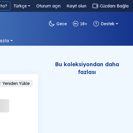
to?
Türkçe
Oturum açın
Kayıt olun
Cüzdanı Bağla
Gece
18+
Destek
azla
Bu koleksiyondan daha
fazlası
Yeniden Yükle