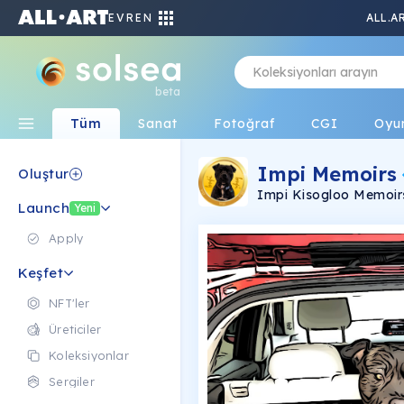
EVREN
ALL.A
beta
Tüm
Sanat
Fotoğraf
CGI
Oyu
Impi Memoirs
Oluştur
Impi Kisogloo Memoirs
Launch
Staffordshire cross Pit 
Yeni
Apply
Keşfet
NFT'ler
Üreticiler
Koleksiyonlar
Sergiler