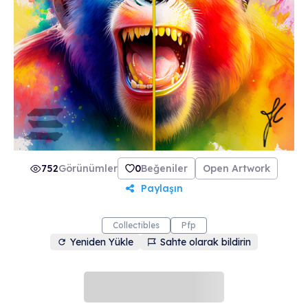
752
Görünümler
0
Beğeniler
Open Artwork
Paylaşın
Collectibles
Pfp
Yeniden Yükle
Sahte olarak bildirin