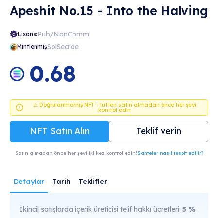
Apeshit No.15 - Into the Halving
Pub/NonComm
Lisans:
SolSea'de
Mintlenmiş
0.68
⚠️ Doğrulanmamış NFT - lütfen satın almadan önce her şeyi
kontrol edin
NFT Satın Alın
Teklif verin
Satın almadan önce her şeyi iki kez kontrol edin!
Sahteler nasıl tespit edilir?
Detaylar
Tarih
Teklifler
İkincil satışlarda içerik üreticisi telif hakkı ücretleri:
5
%