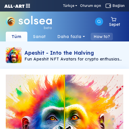
Türkçe
Oturum açın
Bağlan
Sepet
beta
Tüm
Sanat
Daha fazla
How to?
Apeshit - Into the Halving
Fun Apeshit NFT Avatars for crypto enthusiasts
to collect and to celebrate the progress of
Crypto on the day of the Bitcoin Halving. Enjoy!