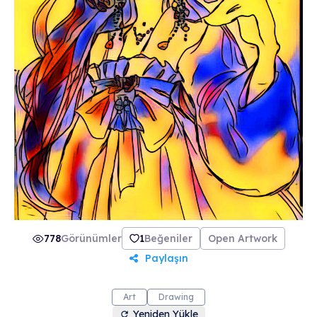
778
Görünümler
1
Beğeniler
Open Artwork
Paylaşın
Art
Drawing
Yeniden Yükle