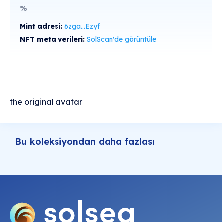
%
Mint adresi:
6zga...Ezyf
NFT meta verileri:
SolScan'de görüntüle
the original avatar
Bu koleksiyondan daha fazlası