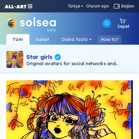
Türkçe
Oturum açın
Bağlan
Sepet
beta
Tüm
Sanat
Daha fazla
How to?
Star girls
Original avatars for social networks and
collecting.