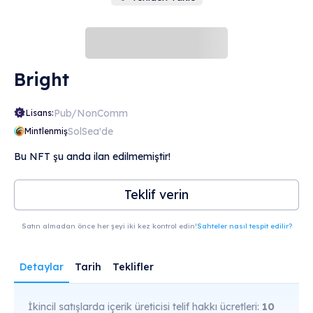
Bright
Pub/NonComm
Lisans:
SolSea'de
Mintlenmiş
Bu NFT şu anda ilan edilmemiştir!
Teklif verin
Satın almadan önce her şeyi iki kez kontrol edin!
Sahteler nasıl tespit edilir?
Detaylar
Tarih
Teklifler
İkincil satışlarda içerik üreticisi telif hakkı ücretleri:
10