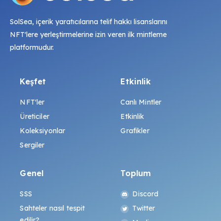
SolSea, içerik yaratıcılarına telif hakkı lisanslarını
NFT'lere yerleştirmelerine izin veren ilk mintleme
platformudur.
Keşfet
Etkinlik
NFT'ler
Canlı Mintler
Üreticiler
Etkinlik
Koleksiyonlar
Grafikler
Sergiler
Genel
Toplum
SSS
Discord
Sahteler nasıl tespit
Twitter
edilir?