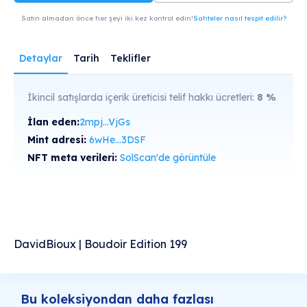
Satın almadan önce her şeyi iki kez kontrol edin!
Sahteler nasıl tespit edilir?
Detaylar
Tarih
Teklifler
İkincil satışlarda içerik üreticisi telif hakkı ücretleri:
8
%
İlan eden:
2mpj...VjGs
Mint adresi:
6wHe...3DSF
NFT meta verileri:
SolScan'de görüntüle
DavidBioux | Boudoir Edition 199
Bu koleksiyondan daha fazlası