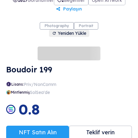
1617
Görünümler
2
Beğeniler
Open Artwork
Paylaşın
Photography
Portrait
Yeniden Yükle
Boudoir 199
Priv/NonComm
Lisans:
SolSea'de
Mintlenmiş
0.8
NFT Satın Alın
Teklif verin