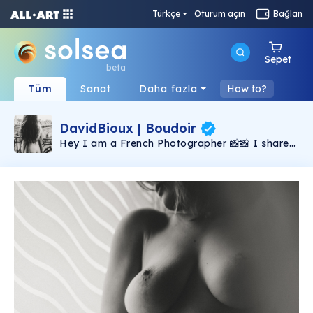
Türkçe
Oturum açın
Bağlan
Sepet
beta
Tüm
Sanat
Daha fazla
How to?
DavidBioux | Boudoir
Hey I am a French Photographer 📸📸 I share
my passion for photography & boudoir 🌟