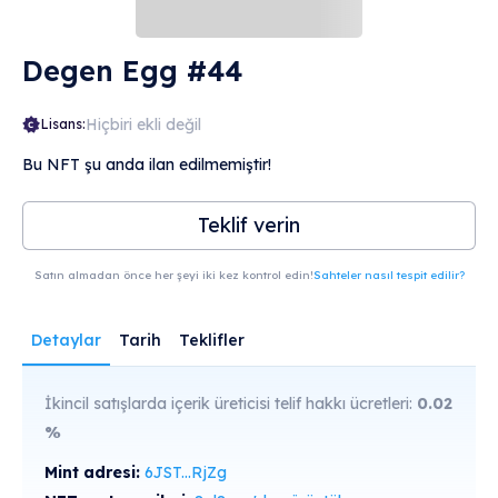
Degen Egg #44
Hiçbiri ekli değil
Lisans:
Bu NFT şu anda ilan edilmemiştir!
Teklif verin
Satın almadan önce her şeyi iki kez kontrol edin!
Sahteler nasıl tespit edilir?
Detaylar
Tarih
Teklifler
İkincil satışlarda içerik üreticisi telif hakkı ücretleri:
0.02
%
Mint adresi:
6JST...RjZg